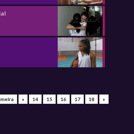
ial
imeira
«
14
15
16
17
18
»