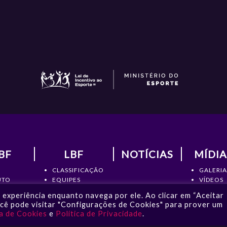
BF
LBF
NOTÍCIAS
MÍDIA
CLASSIFICAÇÃO
GALERIA
UTO
EQUIPES
VÍDEOS
RIA
ATLETAS
NOTÍCIA
experiência enquanto navega por ele. Ao clicar em “Aceitar
MENTOS
ESTATÍSTICAS
ocê pode visitar "Configurações de Cookies" para prover um
TO
ca de Cookies
e
Política de Privacidade
.