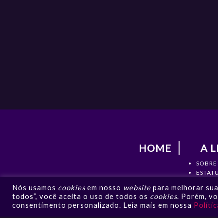
HOME
A L
SOBRE
ESTAT
DIRETO
Nós usamos
cookies
em nosso
website
para melhorar sua 
DOCU
todos”, você aceita o uso de todos os
cookies
. Porém, v
CONTA
consentimento personalizado. Leia mais em nossa
Políti