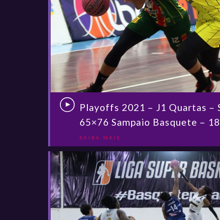
Playoffs 2021 – J1 Quartas –
65×76 Sampaio Basquete – 18.
SAIBA MAIS