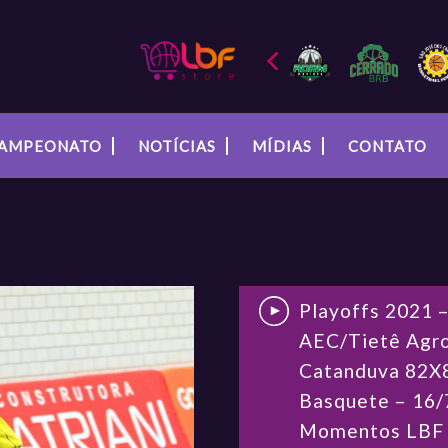
AMPEONATO
NOTÍCIAS
MÍDIAS
CONTATO
Playoffs 2021 –
AEC/Tietê Agro
Catanduva 82X8
Basquete – 16/
Momentos LBF