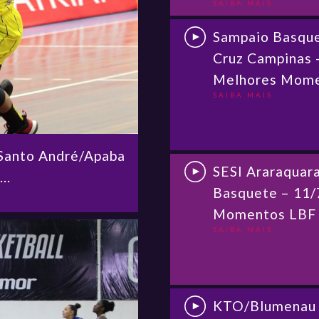
SAIBA MAIS
Sampaio Basqu
Cruz Campinas 
Melhores Mome
SAIBA MAIS
 Santo André/Apaba
SESI Araraquar
..
Basquete – 11/
Momentos LBF
SAIBA MAIS
KTO/Blumenau 