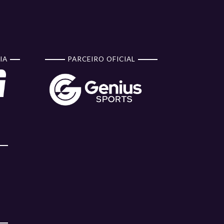
IA
PARCEIRO OFICIAL