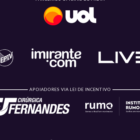
APOIADORES VIA LEI DE INCENTIVO