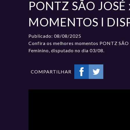
PONTZ SÃO JOSÉ
MOMENTOS l DISP
Publicado: 08/08/2025
Confira os melhores momentos PONTZ SÃO J
Feminino, disputado no dia 03/08.
COMPARTILHAR