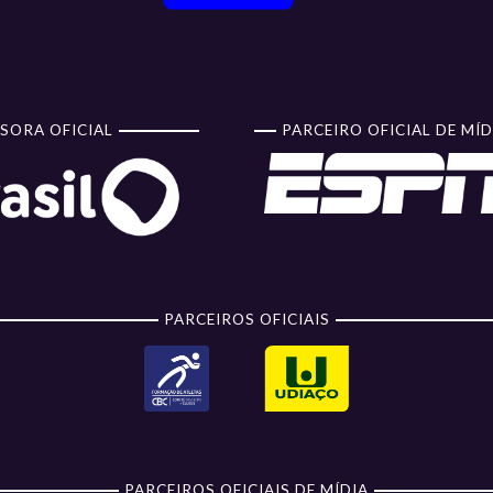
SORA OFICIAL
PARCEIRO OFICIAL DE MÍD
PARCEIROS OFICIAIS
PARCEIROS OFICIAIS DE MÍDIA