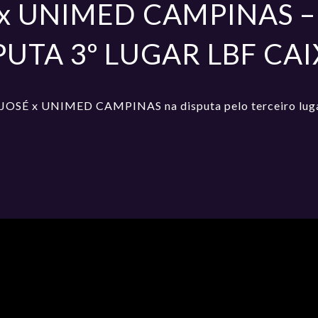
 x UNIMED CAMPINAS 
UTA 3º LUGAR LBF CAI
OSÉ x UNIMED CAMPINAS na disputa pelo terceiro lugar