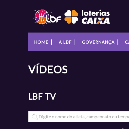
HOME
A LBF
GOVERNANÇA
C
VÍDEOS
LBF
TV