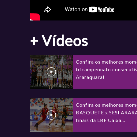
+ Vídeos
Confira os melhores mome
tricampeonato consecutiv
Araraquara!
Confira os melhores mo
BASQUETE x SESI ARARA
finais da LBF Caixa...