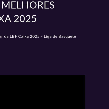
– MELHORES
XA 2025
 da LBF Caixa 2025 – Liga de Basquete