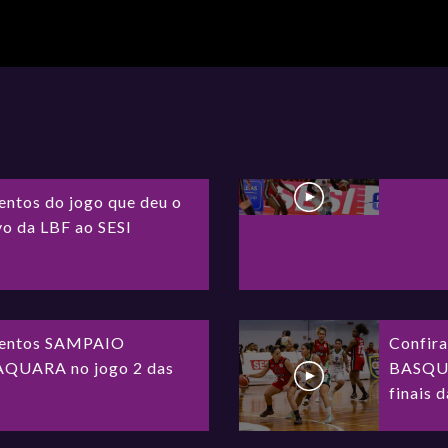
ntos do jogo que deu o
o da LBF ao SESI
mentos SAMPAIO
Confir
QUARA no jogo 2 das
BASQUE
finais d