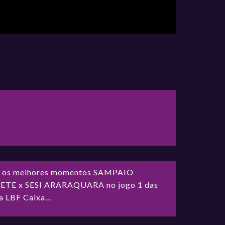
a os melhores momentos SAMPAIO
TE x SESI ARARAQUARA no jogo 1 das
a LBF Caixa...