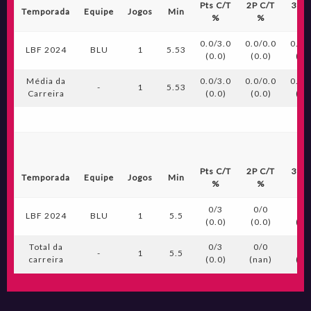
Pts C/T
2P C/T
3P C
Temporada
Equipe
Jogos
Min
%
%
%
0.0/3.0
0.0/0.0
0.0/
LBF 2024
BLU
1
5.53
(0.0)
(0.0)
(0.
Média da
0.0/3.0
0.0/0.0
0.0/
-
1
5.53
Carreira
(0.0)
(0.0)
(0.
Pts C/T
2P C/T
3P C
Temporada
Equipe
Jogos
Min
%
%
%
0/3
0/0
0/
LBF 2024
BLU
1
5.5
(0.0)
(0.0)
(0.
Total da
0/3
0/0
0/
-
1
5.5
carreira
(0.0)
(nan)
(0.