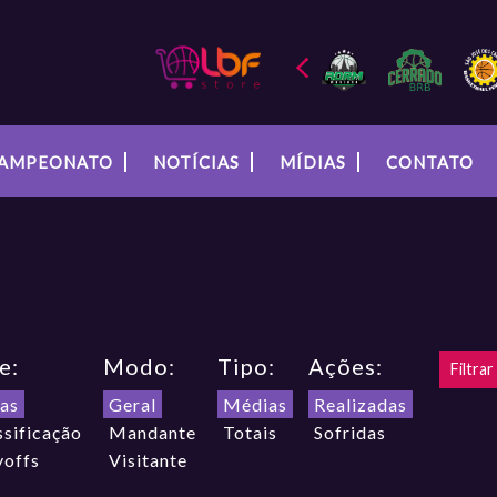
AMPEONATO
NOTÍCIAS
MÍDIAS
CONTATO
e:
Modo:
Tipo:
Ações:
as
Geral
Médias
Realizadas
ssificação
Mandante
Totais
Sofridas
yoffs
Visitante