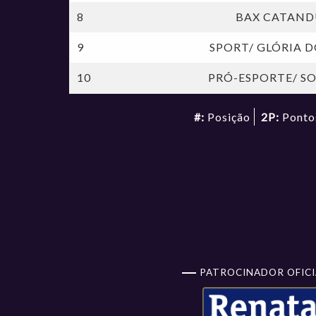
Jogo Das Estrelas 2016 - Jogo Das Estrelas
8
BAX CATAN
Jogo Das Estrelas 2019
9
SPORT/ GLÓRIA 
10
PRÓ-ESPORTE/ S
#:
Posição
2P:
Ponto
PATROCINADOR OFICI