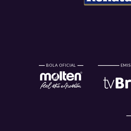
BOLA OFICIAL
EMIS