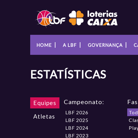
HOME
A LBF
GOVERNANÇA
C
ESTATÍSTICAS
Campeonato:
Fas
Equipes
LBF 2026
Tod
Atletas
LBF 2025
Cla
LBF 2024
Pla
LBF 2023