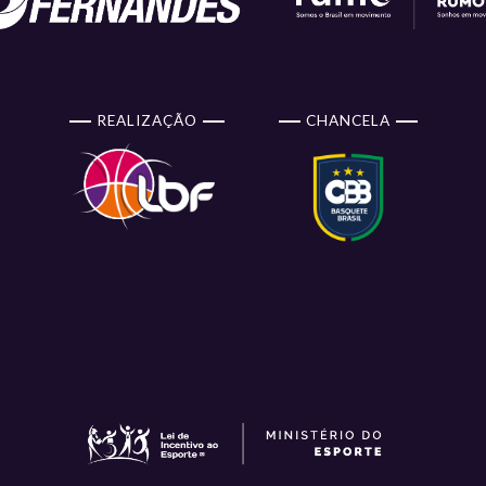
REALIZAÇÃO
CHANCELA