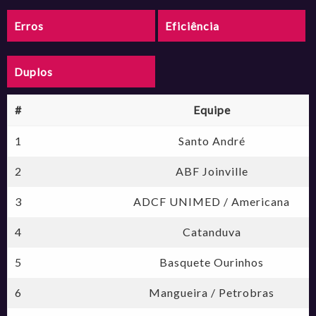
Erros
Eficiência
Duplos
#
Equipe
1
Santo André
2
ABF Joinville
3
ADCF UNIMED / Americana
4
Catanduva
5
Basquete Ourinhos
6
Mangueira / Petrobras