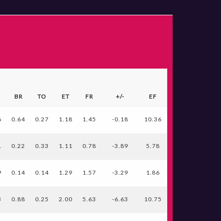
BR
TO
ET
FR
+/-
EF
6
0.64
0.27
1.18
1.45
-0.18
10.36
1
0.22
0.33
1.11
0.78
-3.89
5.78
9
0.14
0.14
1.29
1.57
-3.29
1.86
3
0.88
0.25
2.00
5.63
-6.63
10.75