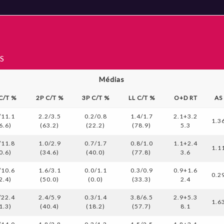
S
Médias
 C/T %
2P C/T %
3P C/T %
LL C/T %
O+D RT
AS
/11.1
2.2/3.5
0.2/0.8
1.4/1.7
2.1+3.2
1.3
6.6)
(63.2)
(22.2)
(78.9)
5.3
/11.8
1.0/2.9
0.7/1.7
0.8/1.0
1.1+2.4
1.1
0.6)
(34.6)
(40.0)
(77.8)
3.6
/10.6
1.6/3.1
0.0/1.1
0.3/0.9
0.9+1.6
0.2
2.4)
(50.0)
(0.0)
(33.3)
2.4
/22.4
2.4/5.9
0.3/1.4
3.8/6.5
2.9+5.3
1.6
1.3)
(40.4)
(18.2)
(57.7)
8.1