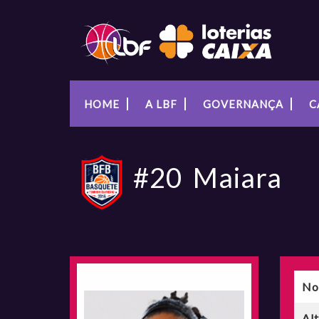
HOME
A LBF
GOVERNANÇA
C
#20
Maiara
No
Al