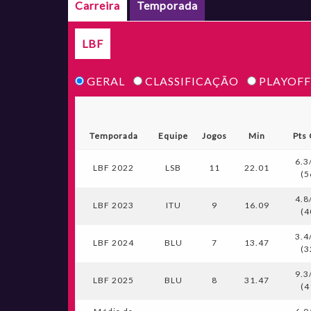
Carreira
Temporada
LBF
GERAL
CLASSIFICAÇÃO
PLAYOFF
Temporada
Equipe
Jogos
Min
Pts
6.3
LBF 2022
LSB
11
22.01
(5
4.8
LBF 2023
ITU
9
16.09
(4
3.4
LBF 2024
BLU
7
13.47
(3
9.3
LBF 2025
BLU
8
31.47
(4