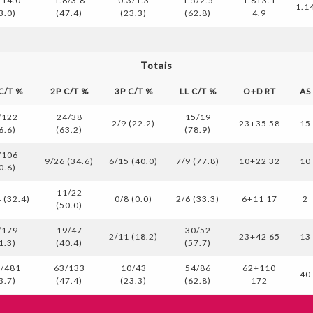
/14.0
1.8/3.8
0.3/1.3
1.5/2.5
1.8+3.1
1.1
3.0)
(47.4)
(23.3)
(62.8)
4.9
Totais
 C/T %
2P C/T %
3P C/T %
LL C/T %
O+D RT
AS
/122
24/38
15/19
2/9 (22.2)
23+35 58
15
6.6)
(63.2)
(78.9)
/106
9/26 (34.6)
6/15 (40.0)
7/9 (77.8)
10+22 32
10
0.6)
11/22
 (32.4)
0/8 (0.0)
2/6 (33.3)
6+11 17
2
(50.0)
/179
19/47
30/52
2/11 (18.2)
23+42 65
13
1.3)
(40.4)
(57.7)
0/481
63/133
10/43
54/86
62+110
40
3.7)
(47.4)
(23.3)
(62.8)
172