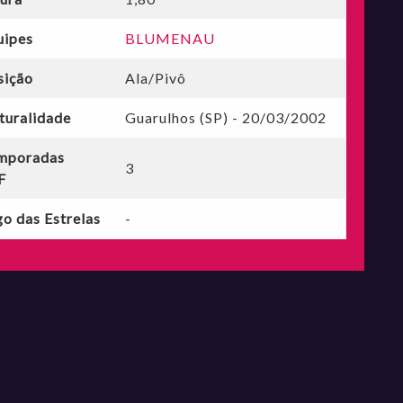
uipes
BLUMENAU
sição
Ala/Pivô
turalidade
Guarulhos (SP) - 20/03/2002
mporadas
3
F
o das Estrelas
-