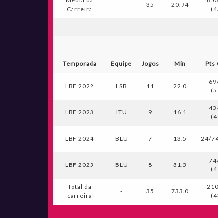
Média da
6.0
-
35
20.94
Carreira
(4
Temporada
Equipe
Jogos
Min
Pts
69
LBF 2022
LSB
11
22.0
(5
43
LBF 2023
ITU
9
16.1
(4
LBF 2024
BLU
7
13.5
24/74
74
LBF 2025
BLU
8
31.5
(4
Total da
21
-
35
733.0
carreira
(4