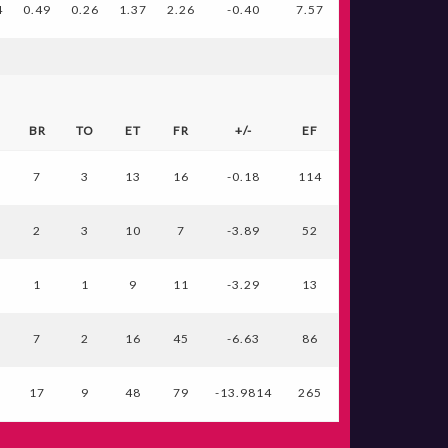
4
0.49
0.26
1.37
2.26
-0.40
7.57
BR
TO
ET
FR
+/-
EF
7
3
13
16
-0.18
114
2
3
10
7
-3.89
52
1
1
9
11
-3.29
13
7
2
16
45
-6.63
86
17
9
48
79
-13.9814
265