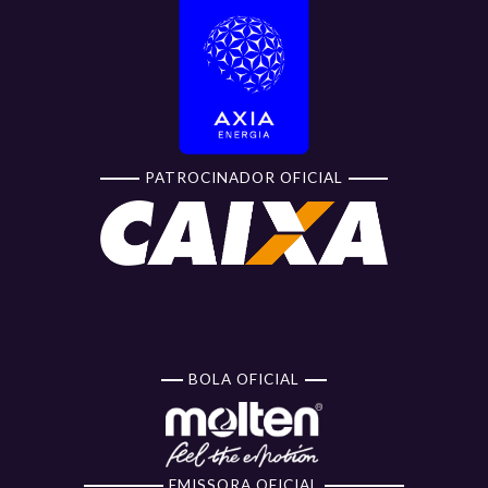
PATROCINADOR OFICIAL
BOLA OFICIAL
EMISSORA OFICIAL