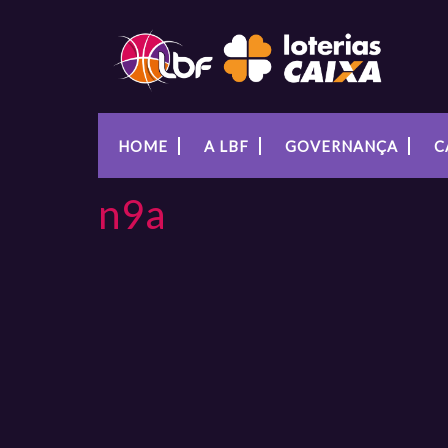
HOME
A LBF
GOVERNANÇA
C
n9a