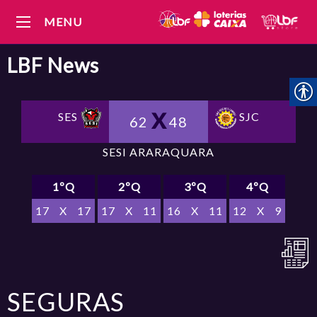
MENU
LBF
News
SES
SJC
62
48
SESI ARARAQUARA
1ºQ
2ºQ
3ºQ
4ºQ
17
X
17
17
X
11
16
X
11
12
X
9
SEGURAS