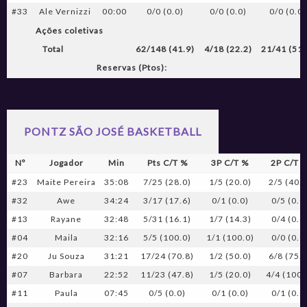
#33
Ale Vernizzi
00:00
0/0 (0.0)
0/0 (0.0)
0/0 (0.0)
Ações coletivas
Total
62/148 (41.9)
4/18 (22.2)
21/41 (51.
Reservas (Ptos):
PONTZ SÃO JOSÉ BASKETBALL
Nº
Jogador
Min
Pts C/T %
3P C/T %
2P C/T 
#23
Maite Pereira
35:08
7/25 (28.0)
1/5 (20.0)
2/5 (40.0
#32
Awe
34:24
3/17 (17.6)
0/1 (0.0)
0/5 (0.0
#13
Rayane
32:48
5/31 (16.1)
1/7 (14.3)
0/4 (0.0
#04
Maila
32:16
5/5 (100.0)
1/1 (100.0)
0/0 (0.0
#20
Ju Souza
31:21
17/24 (70.8)
1/2 (50.0)
6/8 (75.0
#07
Barbara
22:52
11/23 (47.8)
1/5 (20.0)
4/4 (100.
#11
Paula
07:45
0/5 (0.0)
0/1 (0.0)
0/1 (0.0