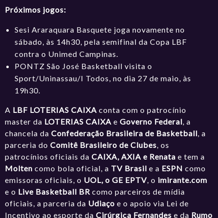
Próximos jogos:
Sesi Araraquara Basquete joga novamente no
sábado, às 14h30, pela semifinal da Copa LBF
contra o Unimed Campinas.
PONTZ São José Basketball visita o
Sport/Uninassau/I Todos, no dia 27 de maio, às
19h30.
A
LBF LOTERIAS CAIXA
conta com o patrocínio
master da
LOTERIAS CAIXA
e
Governo Federal
, a
chancela da
Confederação Brasileira de Basketball
, a
parceria do
Comitê Brasileiro de Clubes
, os
patrocínios oficiais da
CAIXA, AXIA e Renata
e tem a
Molten
como bola oficial, a
TV Brasil
e a
ESPN
como
emissoras oficiais, o
UOL, o GE EPTV
, o
imirante.com
e o
Live Basketball BR
como parceiros de mídia
oficiais, a parceria da
Udiaço
e o apoio via Lei de
Incentivo ao esporte da
Cirúrgica Fernandes
e da
Rumo