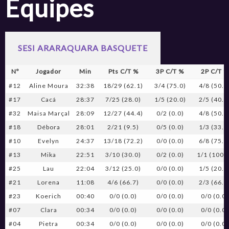
Equipes
SESI ARARAQUARA BASQUETE
Nº
Jogador
Min
Pts C/T %
3P C/T %
2P C/T %
#12
Aline Moura
32:38
18/29 (62.1)
3/4 (75.0)
4/8 (50.0
#17
Cacá
28:37
7/25 (28.0)
1/5 (20.0)
2/5 (40.0
#32
Maisa Marçal
28:09
12/27 (44.4)
0/2 (0.0)
4/8 (50.0
#18
Débora
28:01
2/21 (9.5)
0/5 (0.0)
1/3 (33.3
#10
Evelyn
24:37
13/18 (72.2)
0/0 (0.0)
6/8 (75.0
#13
Mika
22:51
3/10 (30.0)
0/2 (0.0)
1/1 (100.
#25
Lau
22:04
3/12 (25.0)
0/0 (0.0)
1/5 (20.0
#21
Lorena
11:08
4/6 (66.7)
0/0 (0.0)
2/3 (66.7
#23
Koerich
00:40
0/0 (0.0)
0/0 (0.0)
0/0 (0.0)
#07
Clara
00:34
0/0 (0.0)
0/0 (0.0)
0/0 (0.0)
#04
Pietra
00:34
0/0 (0.0)
0/0 (0.0)
0/0 (0.0)