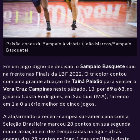
Paixão conduziu Sampaio à vitória (João Marcos/Sampaio
Basquete)
Em um jogo digno de decisão, o
Sampaio Basquete
saiu
na frente nas Finais da LBF 2022. O tricolor contou
com uma grande atuação de
Tainá Paixão
para vencer o
Vera Cruz Campinas
neste sábado, 13, por
69 a 63,
no
ginásio Costa Rodrigues, em São Luís (MA), fazendo
em 1 a 0 a série melhor de cinco jogos.
A ala/armadora
recém-campeã sul-americana com a
Seleção Brasileira
marcou 28 pontos em sua segunda
maior atuação em dez temporadas na liga – atrás
apenas dos 29 pontos no jogo 1 das semifinais deste