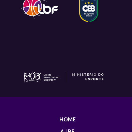
HOME
A LBF