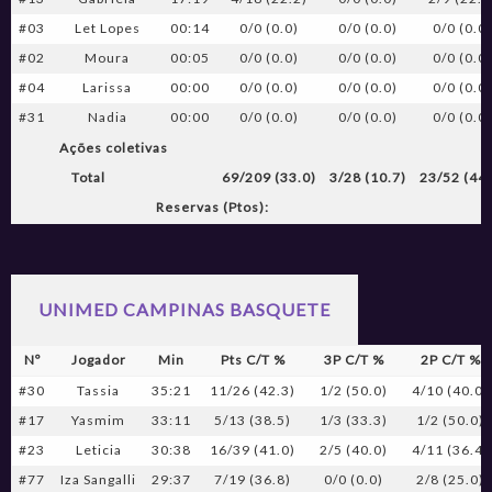
#03
Let Lopes
00:14
0/0 (0.0)
0/0 (0.0)
0/0 (0.0
#02
Moura
00:05
0/0 (0.0)
0/0 (0.0)
0/0 (0.0
#04
Larissa
00:00
0/0 (0.0)
0/0 (0.0)
0/0 (0.0
#31
Nadia
00:00
0/0 (0.0)
0/0 (0.0)
0/0 (0.0
Ações coletivas
Total
69/209 (33.0)
3/28 (10.7)
23/52 (44.
Reservas (Ptos):
UNIMED CAMPINAS BASQUETE
Nº
Jogador
Min
Pts C/T %
3P C/T %
2P C/T %
#30
Tassia
35:21
11/26 (42.3)
1/2 (50.0)
4/10 (40.0)
#17
Yasmim
33:11
5/13 (38.5)
1/3 (33.3)
1/2 (50.0)
#23
Leticia
30:38
16/39 (41.0)
2/5 (40.0)
4/11 (36.4)
#77
Iza Sangalli
29:37
7/19 (36.8)
0/0 (0.0)
2/8 (25.0)