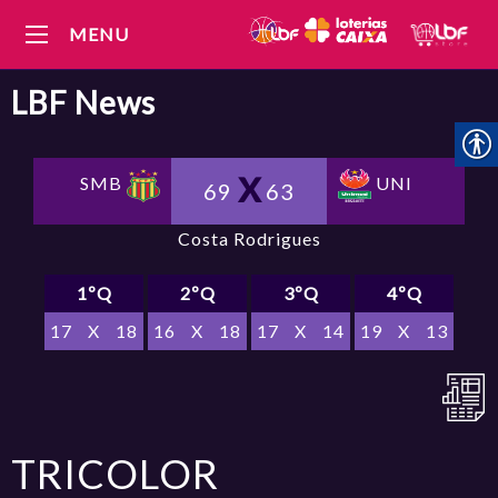
MENU
LBF
News
SMB
UNI
69
63
Costa Rodrigues
1ºQ
2ºQ
3ºQ
4ºQ
17
X
18
16
X
18
17
X
14
19
X
13
TRICOLOR