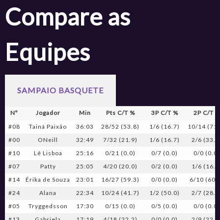
Compare as
Equipes
SAMPAIO BASQUETE
Nº
Jogador
Min
Pts C/T %
3P C/T %
2P C/T 
#08
Tainá Paixão
36:03
28/52 (53.8)
1/6 (16.7)
10/14 (71.
#00
ONeill
32:49
7/32 (21.9)
1/6 (16.7)
2/6 (33.3
#10
Lê Lisboa
25:16
0/21 (0.0)
0/7 (0.0)
0/0 (0.0
#07
Patty
25:05
4/20 (20.0)
0/2 (0.0)
1/6 (16.7
#14
Érika de Souza
23:01
16/27 (59.3)
0/0 (0.0)
6/10 (60.
#24
Alana
22:34
10/24 (41.7)
1/2 (50.0)
2/7 (28.6
#05
Tryggedsson
17:30
0/15 (0.0)
0/5 (0.0)
0/0 (0.0
#13
Gabriela
17:19
4/18 (22.2)
0/0 (0.0)
2/9 (22.2