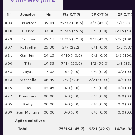
SODIÊ MESQUITA
Nº
Jogador
Min
Pts C/T %
3P C/T %
2P C/T %
#03
Crawford
39:01
22/57 (38.6)
3/7 (42.9)
1/11 (9.1
#10
Clarke
33:30
20/36 (55.6)
0/0 (0.0)
8/15 (53.3
#23
Da Silva
29:17
13/25 (52.0)
3/7 (42.9)
2/2 (100.0
#07
Rafaelle
25:38
2/9 (22.2)
0/1 (0.0)
1/3 (33.3
#21
Gambim
24:15
4/10 (40.0)
0/2 (0.0)
1/1 (100.0
#00
Tita
19:35
7/14 (50.0)
1/2 (50.0)
1/3 (33.3
#33
Zayas
17:02
0/4 (0.0)
0/0 (0.0)
0/2 (0.0)
#13
Marcella
08:49
7/9 (77.8)
2/2 (100.0)
0/1 (0.0)
#15
Tay
02:45
0/0 (0.0)
0/0 (0.0)
0/0 (0.0)
#27
Dhandara
00:00
0/0 (0.0)
0/0 (0.0)
0/0 (0.0)
#05
Kelly
00:00
0/0 (0.0)
0/0 (0.0)
0/0 (0.0)
#09
Ster Martins
00:00
0/0 (0.0)
0/0 (0.0)
0/0 (0.0)
Ações coletivas
Total
75/164 (45.7)
9/21 (42.9)
14/38 (36.