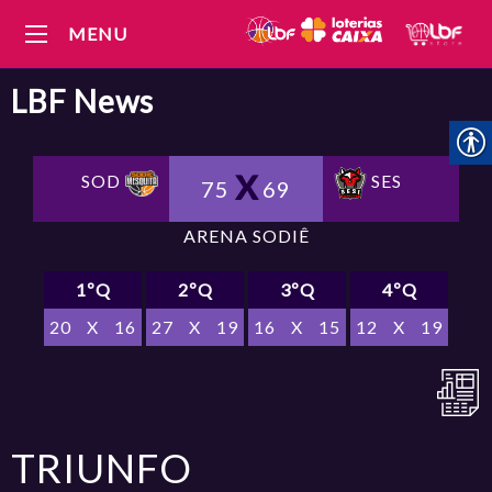
MENU
LBF
News
SOD
SES
75
69
ARENA SODIÊ
1ºQ
2ºQ
3ºQ
4ºQ
20
X
16
27
X
19
16
X
15
12
X
19
TRIUNFO