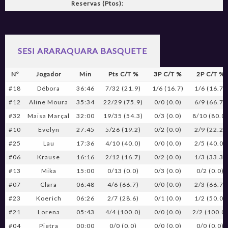
Reservas (Ptos):
SESI ARARAQUARA BASQUETE
Nº
Jogador
Min
Pts C/T %
3P C/T %
2P C/T %
#18
Débora
36:46
7/32 (21.9)
1/6 (16.7)
1/6 (16.7)
#12
Aline Moura
35:34
22/29 (75.9)
0/0 (0.0)
6/9 (66.7)
#32
Maisa Marçal
32:00
19/35 (54.3)
0/3 (0.0)
8/10 (80.0
#10
Evelyn
27:45
5/26 (19.2)
0/2 (0.0)
2/9 (22.2)
#25
Lau
17:36
4/10 (40.0)
0/0 (0.0)
2/5 (40.0)
#06
Krause
16:16
2/12 (16.7)
0/2 (0.0)
1/3 (33.3)
#13
Mika
15:00
0/13 (0.0)
0/3 (0.0)
0/2 (0.0)
#07
Clara
06:48
4/6 (66.7)
0/0 (0.0)
2/3 (66.7)
#23
Koerich
06:26
2/7 (28.6)
0/1 (0.0)
1/2 (50.0)
#21
Lorena
05:43
4/4 (100.0)
0/0 (0.0)
2/2 (100.0
#04
Pietra
00:00
0/0 (0.0)
0/0 (0.0)
0/0 (0.0)