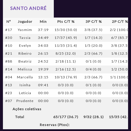
SANTO ANDRÉ
Nº
Jogador
Min
Pts C/T %
3P C/T %
2P C/T %
#17
Yasmim
37:19
15/30 (50.0)
3/8 (37.5)
2/2 (100.0)
#30
Tassia
34:49
17/37 (45.9)
1/7 (14.3)
6/7 (85.7)
#10
Evelyn
34:03
11/35 (31.4)
1/5 (20.0)
3/8 (37.5)
#21
Ribeiro
26:15
8/25 (32.0)
2/3 (66.7)
1/8 (12.5)
#88
Beatriz
24:52
2/18 (11.1)
0/1 (0.0)
1/7 (14.3)
#14
Melissa
19:39
2/16 (12.5)
0/4 (0.0)
1/2 (50.0)
#04
Marcella
13:15
10/13 (76.9)
2/3 (66.7)
1/1 (100.0)
#13
Isinha
09:41
0/3 (0.0)
0/1 (0.0)
0/0 (0.0)
#23
Leticia
00:00
0/0 (0.0)
0/0 (0.0)
0/0 (0.0)
#07
Prudente
00:00
0/0 (0.0)
0/0 (0.0)
0/0 (0.0)
Ações coletivas
Total
65/177 (36.7)
9/32 (28.1)
15/35 (42.9
Reservas (Ptos):