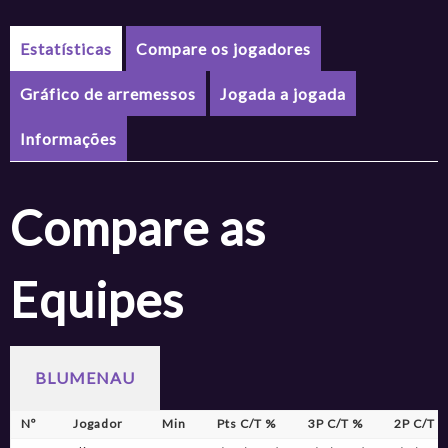
Estatísticas
Compare os jogadores
Gráfico de arremessos
Jogada a jogada
Informações
Compare as
Equipes
BLUMENAU
Nº
Jogador
Min
Pts C/T %
3P C/T %
2P C/T 