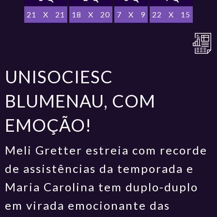
21
X
21
18
X
20
7
X
9
22
X
15
UNISOCIESC
BLUMENAU, COM
EMOÇÃO!
Meli Gretter estreia com recorde
de assistências da temporada e
Maria Carolina tem duplo-duplo
em virada emocionante das