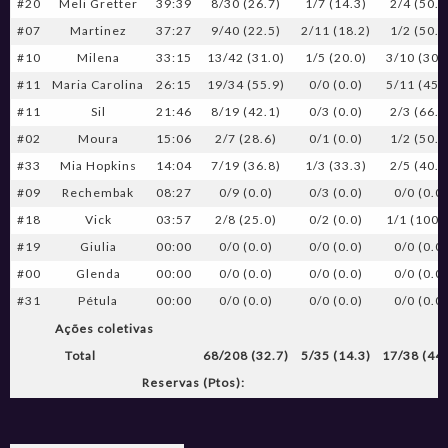
#20
Meli Gretter
39:39
8/30 (26.7)
1/7 (14.3)
2/4 (50.0
#07
Martinez
37:27
9/40 (22.5)
2/11 (18.2)
1/2 (50.0
#10
Milena
33:15
13/42 (31.0)
1/5 (20.0)
3/10 (30.
#11
Maria Carolina
26:15
19/34 (55.9)
0/0 (0.0)
5/11 (45.
#11
Sil
21:46
8/19 (42.1)
0/3 (0.0)
2/3 (66.7
#02
Moura
15:06
2/7 (28.6)
0/1 (0.0)
1/2 (50.0
#33
Mia Hopkins
14:04
7/19 (36.8)
1/3 (33.3)
2/5 (40.0
#09
Rechembak
08:27
0/9 (0.0)
0/3 (0.0)
0/0 (0.0
#18
Vick
03:57
2/8 (25.0)
0/2 (0.0)
1/1 (100.
#19
Giulia
00:00
0/0 (0.0)
0/0 (0.0)
0/0 (0.0
#00
Glenda
00:00
0/0 (0.0)
0/0 (0.0)
0/0 (0.0
#31
Pétula
00:00
0/0 (0.0)
0/0 (0.0)
0/0 (0.0
Ações coletivas
Total
68/208 (32.7)
5/35 (14.3)
17/38 (44.
Reservas (Ptos):