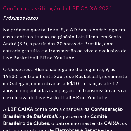
Confira a classificação da LBF CAIXA 2024
Próximos jogos
Na próxima quarta-feira, 8, a AD Santo André joga em
casa contra o Ituano,
no ginásio Laís Elena, em Santo
André (SP)
, a partir das 20 horas de Brasília, com
entrada gratuita e a transmissão ao vivo e exclusiva do
Live Basketball BR no YouTube.
O Unisociesc Blumenau joga no dia seguinte, 9, às
19h30, contra o Pontz São José Basketball,
novamente
no Galegão
, com entradas a R$10 – crianças até 12
anos acompanhadas não pagam – e transmissão ao vivo
e exclusiva do
Live Basketball BR no YouTube.
A
LBF CAIXA
conta com a chancela da
Confederação
Brasileira de
Basketball,
a parceria do
Comitê
Brasileiro de Clubes,
o patrocínio master da
CAIXA,
os
patrocínios oficiais de
Eletrobras e Renata
e tem