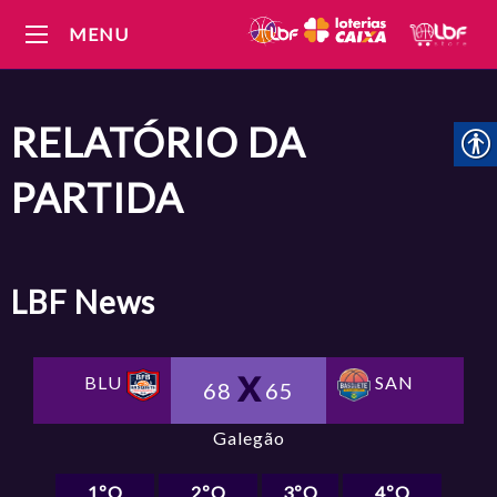
MENU
RELATÓRIO DA
PARTIDA
LBF
News
BLU
SAN
68
65
Galegão
1ºQ
2ºQ
3ºQ
4ºQ