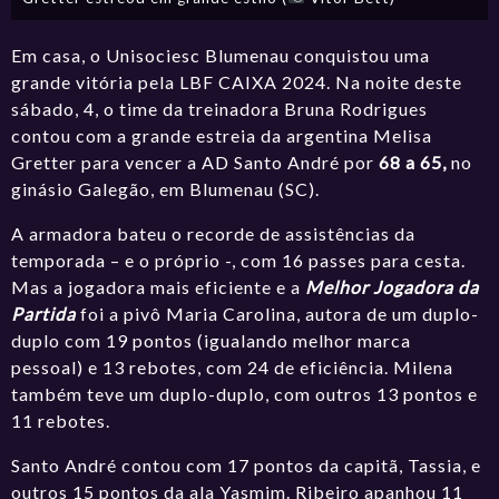
Em casa, o
Unisociesc Blumenau
conquistou uma
grande vitória pela LBF CAIXA 2024. Na noite deste
sábado, 4, o time da treinadora Bruna Rodrigues
contou com a grande estreia da argentina
Melisa
Gretter
para vencer a
AD Santo André
por
68 a 65,
no
ginásio Galegão, em Blumenau (SC).
A armadora bateu o recorde de assistências da
temporada – e o próprio -, com 16 passes para cesta.
Mas a jogadora mais eficiente e a
Melhor Jogadora da
Partida
foi a pivô
Maria Carolina
, autora de um duplo-
duplo com 19 pontos (igualando melhor marca
pessoal) e 13 rebotes, com 24 de eficiência.
Milena
também teve um duplo-duplo, com outros 13 pontos e
11 rebotes.
Santo André contou com 17 pontos da capitã,
Tassia
, e
outros 15 pontos da ala
Yasmim
.
Ribeiro
apanhou 11