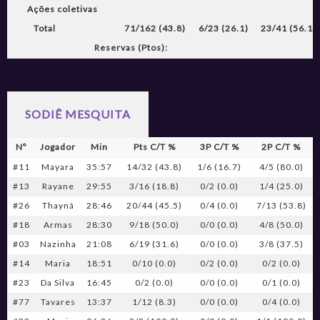
Ações coletivas
Total
71/162 (43.8)
6/23 (26.1)
23/41 (56.1)
Reservas (Ptos):
SODIÊ MESQUITA
Nº
Jogador
Min
Pts C/T %
3P C/T %
2P C/T %
#11
Mayara
35:57
14/32 (43.8)
1/6 (16.7)
4/5 (80.0)
#13
Rayane
29:55
3/16 (18.8)
0/2 (0.0)
1/4 (25.0)
#26
Thayná
28:46
20/44 (45.5)
0/4 (0.0)
7/13 (53.8)
#18
Armas
28:30
9/18 (50.0)
0/0 (0.0)
4/8 (50.0)
#03
Nazinha
21:08
6/19 (31.6)
0/0 (0.0)
3/8 (37.5)
#14
Maria
18:51
0/10 (0.0)
0/2 (0.0)
0/2 (0.0)
#23
Da Silva
16:45
0/2 (0.0)
0/0 (0.0)
0/1 (0.0)
#77
Tavares
13:37
1/12 (8.3)
0/0 (0.0)
0/4 (0.0)