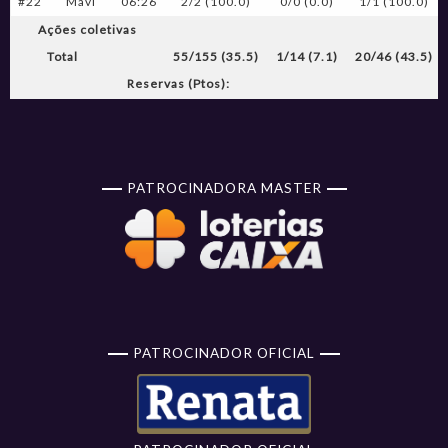
#22
Mavi
06:26
2/2 (100.0)
0/0 (0.0)
1/1 (100.0)
Ações coletivas
Total
55/155 (35.5)
1/14 (7.1)
20/46 (43.5)
Reservas (Ptos):
PATROCINADORA MASTER
PATROCINADOR OFICIAL