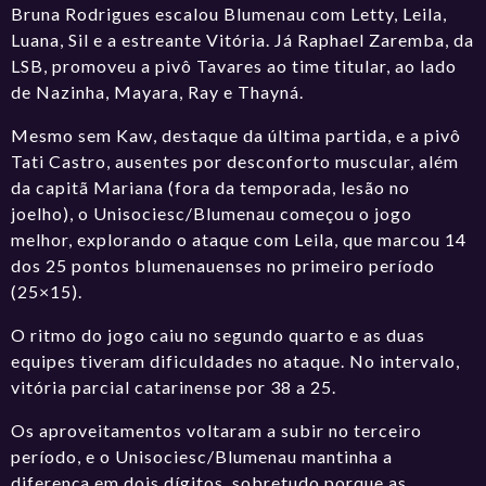
Bruna Rodrigues escalou Blumenau com Letty, Leila,
Luana, Sil e a estreante Vitória. Já Raphael Zaremba, da
LSB, promoveu a pivô Tavares ao time titular, ao lado
de Nazinha, Mayara, Ray e Thayná.
Mesmo sem Kaw, destaque da última partida, e a pivô
Tati Castro, ausentes por desconforto muscular, além
da capitã Mariana (fora da temporada, lesão no
joelho), o Unisociesc/Blumenau começou o jogo
melhor, explorando o ataque com Leila, que marcou 14
dos 25 pontos blumenauenses no primeiro período
(25×15).
O ritmo do jogo caiu no segundo quarto e as duas
equipes tiveram dificuldades no ataque. No intervalo,
vitória parcial catarinense por 38 a 25.
Os aproveitamentos voltaram a subir no terceiro
período, e o Unisociesc/Blumenau mantinha a
diferença em dois dígitos, sobretudo porque as