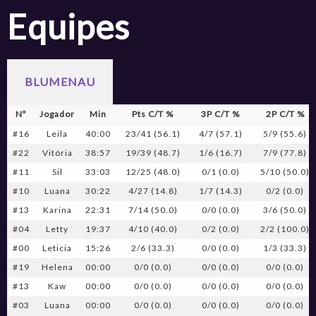
Equipes
BLUMENAU
Nº
Jogador
Min
Pts C/T %
3P C/T %
2P C/T %
#16
Leila
40:00
23/41 (56.1)
4/7 (57.1)
5/9 (55.6)
#22
Vitória
38:57
19/39 (48.7)
1/6 (16.7)
7/9 (77.8)
#11
Sil
33:03
12/25 (48.0)
0/1 (0.0)
5/10 (50.0)
#10
Luana
30:22
4/27 (14.8)
1/7 (14.3)
0/2 (0.0)
#13
Karina
22:31
7/14 (50.0)
0/0 (0.0)
3/6 (50.0)
#04
Letty
19:37
4/10 (40.0)
0/2 (0.0)
2/2 (100.0)
#00
Leticia
15:26
2/6 (33.3)
0/0 (0.0)
1/3 (33.3)
#19
Helena
00:00
0/0 (0.0)
0/0 (0.0)
0/0 (0.0)
#13
Kaw
00:00
0/0 (0.0)
0/0 (0.0)
0/0 (0.0)
#03
Luana
00:00
0/0 (0.0)
0/0 (0.0)
0/0 (0.0)