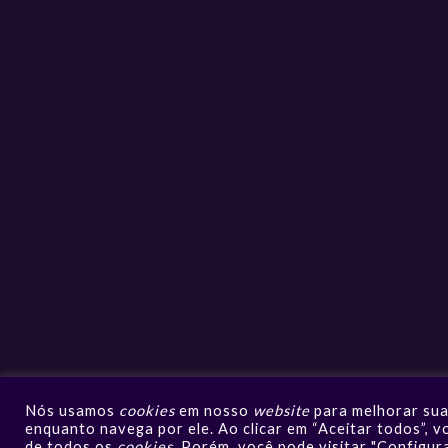
Nós usamos
cookies
em nosso
website
para melhorar sua
enquanto navega por ele. Ao clicar em “Aceitar todos”, v
de todos os
cookies
. Porém, você pode visitar "Configur