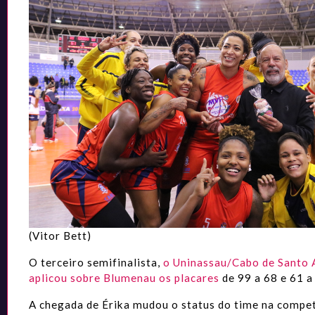
(Vitor Bett)
O terceiro semifinalista,
o Uninassau/Cabo de Santo 
aplicou sobre Blumenau os placares
de 99 a 68 e 61 a
A chegada de Érika mudou o status do time na compe