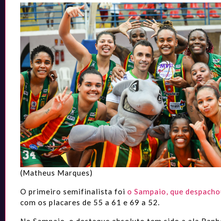
(Matheus Marques)
O primeiro semifinalista foi
o Sampaio, que despacho
com os placares de 55 a 61 e 69 a 52.
No Sampaio, o destaque absoluto tem sido a ala Raph