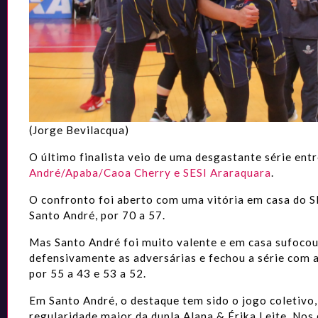
(Jorge Bevilacqua)
O último finalista veio de uma desgastante série ent
André/Apaba/Caoa Cherry e SESI Araraquara
.
O confronto foi aberto com uma vitória em casa do S
Santo André, por 70 a 57.
Mas Santo André foi muito valente e em casa sufoco
defensivamente as adversárias e fechou a série com a
por 55 a 43 e 53 a 52.
Em Santo André, o destaque tem sido o jogo coletivo
regularidade maior da dupla Alana & Érika Leite. Nos