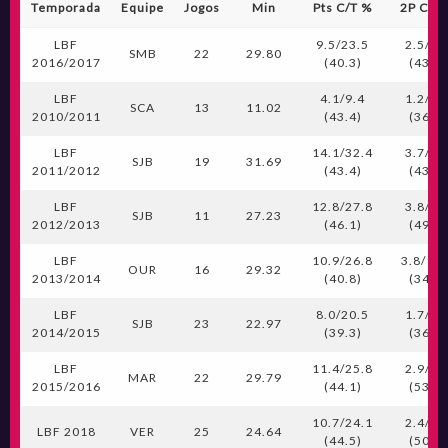
Temporada
Equipe
Jogos
Min
Pts C/T %
2P C/T
LBF
9.5/23.5
2.5/5.
SMB
22
29.80
2016/2017
(40.3)
(43.4)
LBF
4.1/9.4
1.2/3.
SCA
13
11.02
2010/2011
(43.4)
(36.6)
LBF
14.1/32.4
3.7/8.
SJB
19
31.69
2011/2012
(43.4)
(43.6)
LBF
12.8/27.8
3.8/7.
SJB
11
27.23
2012/2013
(46.1)
(49.4)
LBF
10.9/26.8
3.8/10.
OUR
16
29.32
2013/2014
(40.8)
(34.5)
LBF
8.0/20.5
1.7/4.
SJB
23
22.97
2014/2015
(39.3)
(36.5)
LBF
11.4/25.8
2.9/5.
MAR
22
29.79
2015/2016
(44.1)
(53.8)
10.7/24.1
2.4/4.
LBF 2018
VER
25
24.64
(44.5)
(50.0)