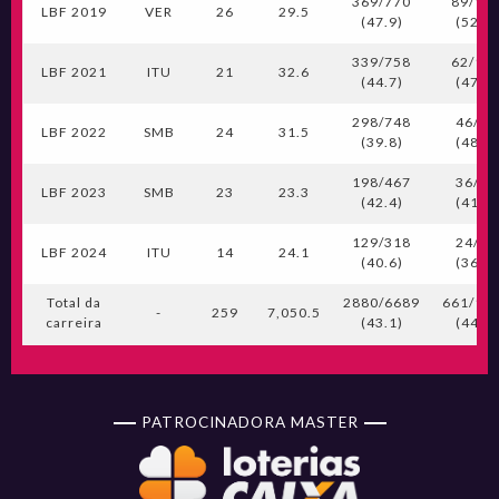
369/770
89/16
LBF 2019
VER
26
29.5
(47.9)
(52.7)
339/758
62/13
LBF 2021
ITU
21
32.6
(44.7)
(47.3)
298/748
46/94
LBF 2022
SMB
24
31.5
(39.8)
(48.9)
198/467
36/87
LBF 2023
SMB
23
23.3
(42.4)
(41.4)
129/318
24/66
LBF 2024
ITU
14
24.1
(40.6)
(36.4)
Total da
2880/6689
661/14
-
259
7,050.5
carreira
(43.1)
(44.7)
PATROCINADORA MASTER