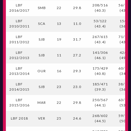
LBF
208/516
56/12
SMB
22
29.8
2016/2017
(40.3)
(43.4)
LBF
53/122
15/41
SCA
13
11.0
2010/2011
(43.4)
(36.6)
LBF
267/615
71/16
SJB
19
31.7
2011/2012
(43.4)
(43.6)
LBF
141/306
42/85
SJB
11
27.2
2012/2013
(46.1)
(49.4)
LBF
175/429
60/17
OUR
16
29.3
2013/2014
(40.8)
(34.5)
LBF
185/471
38/10
SJB
23
23.0
2014/2015
(39.3)
(36.5)
LBF
250/567
63/11
MAR
22
29.8
2015/2016
(44.1)
(53.8)
268/602
59/11
LBF 2018
VER
25
24.6
(44.5)
(50.0)