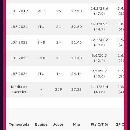
14.2/29.6
3.4/6.
LBF 2019
VER
26
29.50
(47.9)
(52.7)
16.1/36.1
3.0/6.
LBF 2021
ITU
21
32.60
(44.7)
(47.3)
12.4/31.2
1.9/3.
LBF 2022
SMB
24
31.48
(39.8)
(48.9)
8.6/20.3
1.6/3.
LBF 2023
SMB
23
23.30
(42.4)
(41.4)
9.2/22.7
1.7/4.
LBF 2024
ITU
14
24.14
(40.6)
(36.4)
Média da
11.1/25.4
2.6/5.
-
259
27.22
Carreira
(43.8)
(44.7)
Temporada
Equipe
Jogos
Min
Pts C/T %
2P C/T