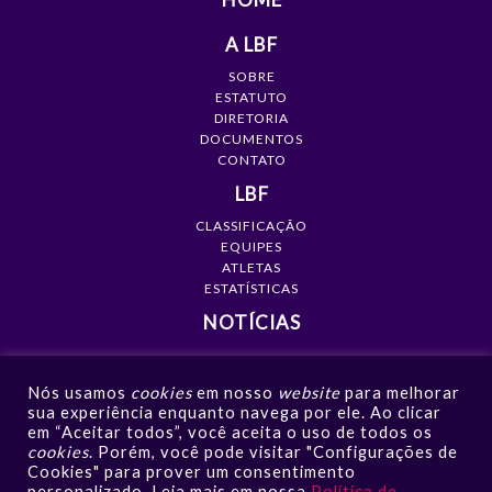
A LBF
SOBRE
ESTATUTO
DIRETORIA
DOCUMENTOS
CONTATO
LBF
CLASSIFICAÇÃO
EQUIPES
ATLETAS
ESTATÍSTICAS
NOTÍCIAS
MÍDIA
Nós usamos
cookies
em nosso
website
para melhorar
GALERIAS
sua experiência enquanto navega por ele. Ao clicar
VÍDEOS
em “Aceitar todos”, você aceita o uso de todos os
NOTÍCIAS
cookies
. Porém, você pode visitar "Configurações de
Cookies" para prover um consentimento
CONTATO
personalizado. Leia mais em nossa
Política de