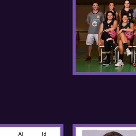
Al
Id