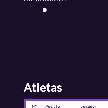
atletas
Nº
Posição
Jogador