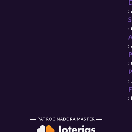
D
:
S
:
A
:
P
:
P
:
F
:
PATROCINADORA MASTER