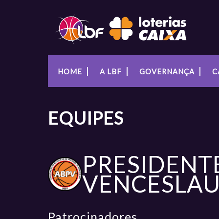
HOME
A LBF
GOVERNANÇA
C
EQUIPES
PRESIDENT
VENCESLA
Patrocinadores