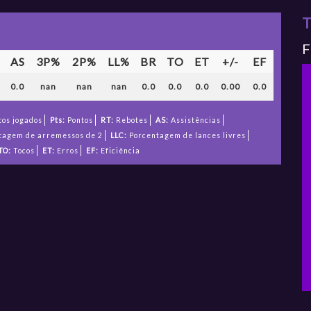
T
F
T
AS
3P%
2P%
LL%
BR
TO
ET
+/-
EF
0.0
nan
nan
nan
0.0
0.0
0.0
0.00
0.0
os jogados
Pts:
Pontos
RT:
Rebotes
AS:
Assistências
tagem de arremessos de 2
LLC:
Porcentagem de lances livres
TO:
Tocos
ET:
Erros
EF:
Eficiência