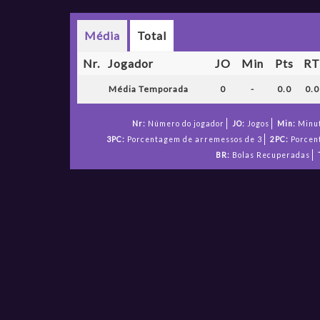
Média
Total
Nr.
Jogador
JO
Min
Pts
R
Média Temporada
0
-
0.0
0.0
Nr:
Número do jogador
JO:
Jogos
Min:
Minut
3PC:
Porcentagem de arremessos de 3
2PC:
Porcen
BR:
Bolas Recuperadas