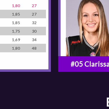
1,80
27
1,85
27
1,85
32
1,75
30
1,69
34
1,80
48
#05 Clariss