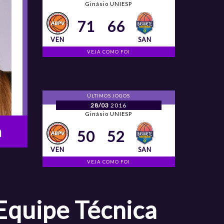
Ginásio UNIESP
71
66
VEN
SAN
VEJA COMO FOI
ÚLTIMOS JOGOS
28/03
2016
Ginásio UNIESP
a
50
52
VEN
SAN
VEJA COMO FOI
Equipe Técnica