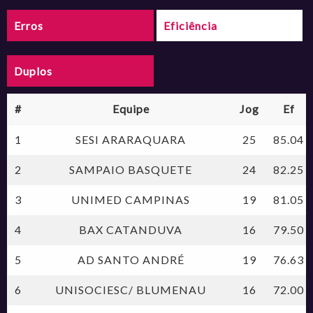
Erros
Eficiência
Duplos
#
Equipe
Jog
Ef
1
SESI ARARAQUARA
25
85.04
2
SAMPAIO BASQUETE
24
82.25
3
UNIMED CAMPINAS
19
81.05
4
BAX CATANDUVA
16
79.50
5
AD SANTO ANDRÉ
19
76.63
6
UNISOCIESC/ BLUMENAU
16
72.00