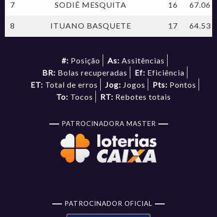
7
SODIÊ MESQUITA
16
67.06
8
ITUANO BASQUETE
17
64.53
#:
Posição
As:
Assitências
BR:
Bolas recuperadas
Ef:
Eficiência
ET:
Total de erros
Jog:
Jogos
Pts:
Pontos
To:
Tocos
RT:
Rebotes totais
PATROCINADORA MASTER
PATROCINADOR OFICIAL