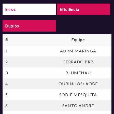
Erros
Eficiência
Duplos
#
Equipe
1
ADRM MARINGÁ
2
CERRADO BRB
3
BLUMENAU
4
OURINHOS/ AOBE
5
SODIÊ MESQUITA
6
SANTO ANDRÉ