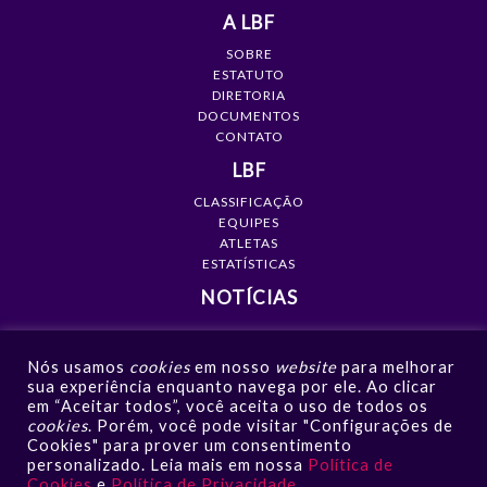
A LBF
SOBRE
ESTATUTO
DIRETORIA
DOCUMENTOS
CONTATO
LBF
CLASSIFICAÇÃO
EQUIPES
ATLETAS
ESTATÍSTICAS
NOTÍCIAS
MÍDIA
Nós usamos
cookies
em nosso
website
para melhorar
GALERIAS
sua experiência enquanto navega por ele. Ao clicar
VÍDEOS
em “Aceitar todos”, você aceita o uso de todos os
NOTÍCIAS
cookies
. Porém, você pode visitar "Configurações de
Cookies" para prover um consentimento
CONTATO
personalizado. Leia mais em nossa
Política de
Cookies
e
Política de Privacidade
.