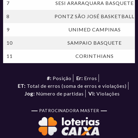
7
SESI ARARAQUARA BASQUETE
8
PONTZ SÃO JOSÉ BASKETBALL
9
UNIMED CAMPINAS
10
SAMPAIO BASQUETE
11
CORINTHIANS
#:
Posição
Er:
Erros
ET:
Total de erros (soma de erros e violações)
Jog:
Número de partidas
Vi:
Violações
PATROCINADORA MASTER