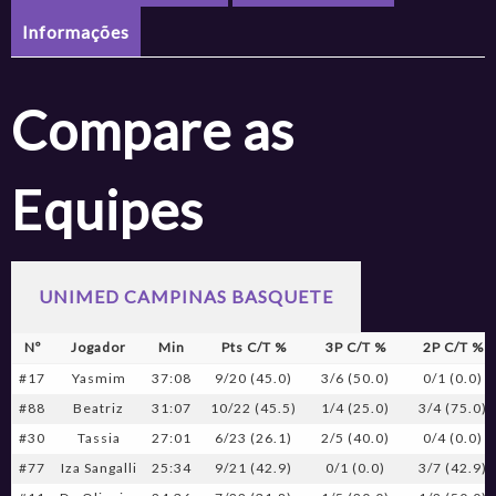
Informações
Compare as
Equipes
UNIMED CAMPINAS BASQUETE
Nº
Jogador
Min
Pts C/T %
3P C/T %
2P C/T %
#17
Yasmim
37:08
9/20 (45.0)
3/6 (50.0)
0/1 (0.0)
#88
Beatriz
31:07
10/22 (45.5)
1/4 (25.0)
3/4 (75.0)
#30
Tassia
27:01
6/23 (26.1)
2/5 (40.0)
0/4 (0.0)
#77
Iza Sangalli
25:34
9/21 (42.9)
0/1 (0.0)
3/7 (42.9)