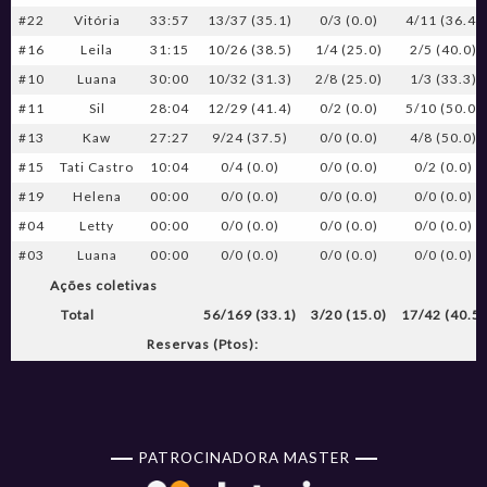
#22
Vitória
33:57
13/37 (35.1)
0/3 (0.0)
4/11 (36.4)
#16
Leila
31:15
10/26 (38.5)
1/4 (25.0)
2/5 (40.0)
#10
Luana
30:00
10/32 (31.3)
2/8 (25.0)
1/3 (33.3)
#11
Sil
28:04
12/29 (41.4)
0/2 (0.0)
5/10 (50.0)
#13
Kaw
27:27
9/24 (37.5)
0/0 (0.0)
4/8 (50.0)
#15
Tati Castro
10:04
0/4 (0.0)
0/0 (0.0)
0/2 (0.0)
#19
Helena
00:00
0/0 (0.0)
0/0 (0.0)
0/0 (0.0)
#04
Letty
00:00
0/0 (0.0)
0/0 (0.0)
0/0 (0.0)
#03
Luana
00:00
0/0 (0.0)
0/0 (0.0)
0/0 (0.0)
Ações coletivas
Total
56/169 (33.1)
3/20 (15.0)
17/42 (40.5)
Reservas (Ptos):
PATROCINADORA MASTER