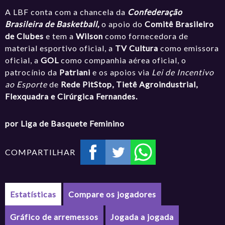
A LBF conta com a chancela da
Confederação
Brasileira de Basketball,
o apoio do
Comitê Brasileiro
de Clubes
e tem a
Wilson
como fornecedora de
material esportivo oficial, a
TV Cultura
como emissora
oficial, a
GOL
como companhia aérea oficial, o
patrocínio da
Patriani
e os apoios via
Lei de Incentivo
ao Esporte
de
Rede PitStop,
Tietê Agroindustrial,
Flexquadra e Cirúrgica Fernandes.
por Liga de Basquete Feminino
COMPARTILHAR
Estatísticas
Compare os jogadores
Gráfico de arremessos
Jogada a jogada