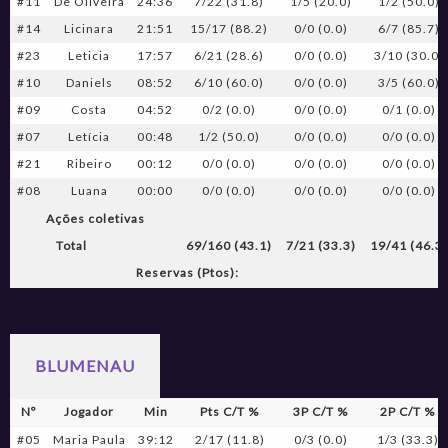
#11
De Oliveira
24:36
7/22 (31.8)
1/5 (20.0)
1/2 (50.0)
#14
Licinara
21:51
15/17 (88.2)
0/0 (0.0)
6/7 (85.7)
#23
Leticia
17:57
6/21 (28.6)
0/0 (0.0)
3/10 (30.0)
#10
Daniels
08:52
6/10 (60.0)
0/0 (0.0)
3/5 (60.0)
#09
Costa
04:52
0/2 (0.0)
0/0 (0.0)
0/1 (0.0)
#07
Letícia
00:48
1/2 (50.0)
0/0 (0.0)
0/0 (0.0)
#21
Ribeiro
00:12
0/0 (0.0)
0/0 (0.0)
0/0 (0.0)
#08
Luana
00:00
0/0 (0.0)
0/0 (0.0)
0/0 (0.0)
Ações coletivas
Total
69/160 (43.1)
7/21 (33.3)
19/41 (46.3
Reservas (Ptos):
BLUMENAU
Nº
Jogador
Min
Pts C/T %
3P C/T %
2P C/T %
#05
Maria Paula
39:12
2/17 (11.8)
0/3 (0.0)
1/3 (33.3)