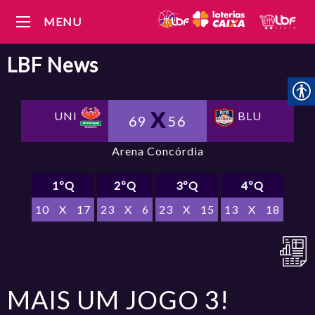
MENU
LBF
News
UNI
BLU
69
56
Arena Concórdia
1ºQ
2ºQ
3ºQ
4ºQ
10
X
17
23
X
6
23
X
15
13
X
18
MAIS UM JOGO 3!