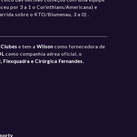
ceu por 3 a 1 o Corinthians/Americana) e
arrida sobre o KTO/Blumenau, 3 a 0) .
e Clubes
e tem a
Wilson
como fornecedora de
OL
como companhia aérea oficial, o
l, Flexquadra e Cirúrgica Fernandes.
sportv