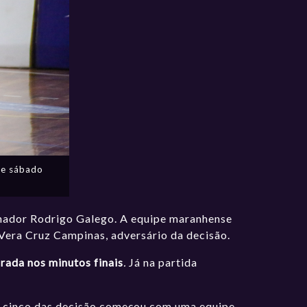
te sábado
nador Rodrigo Galego. A equipe maranhense
e Vera Cruz Campinas, adversário da decisão.
irada nos minutos finais
.
Já na partida
de cinco das decisão começou com uma equipe