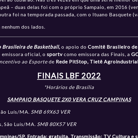
peã – duas delas foi com o próprio Sampaio, em 2016 (ven
 outra foi na temporada passada, com o Ituano Basquete (v
a nenhum dos lados.
Brasileira de Basketball,
o apoio do
Comitê Brasileiro d
emissora oficial, o
sportv
como emissora das Finais, a
G
Incentivo ao Esporte
de
Rede PitStop,
Tietê Agroindustria
FINAIS LBF 2022
*Horários de Brasília
SAMPAIO BASQUETE 2X0 VERA CRUZ CAMPINAS
 São Luís/MA.
SMB 69X63 VER
s, São Luís/MA.
SMB 80X57 VER
ampinas/SP. Entrada: gratuita. Transmissão: TV Cultura e 