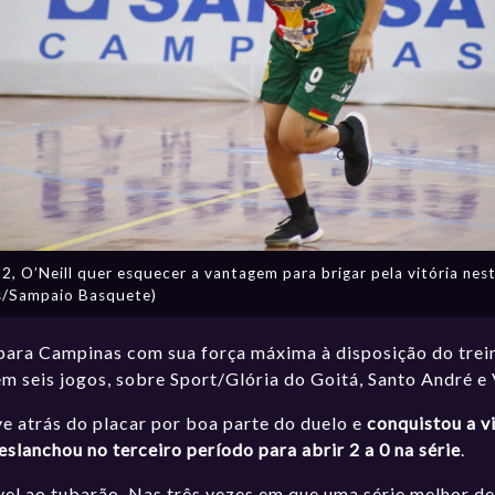
2, O’Neill quer esquecer a vantagem para brigar pela vitória nes
s/Sampaio Basquete)
ara Campinas com sua força máxima à disposição do trei
 em seis jogos, sobre Sport/Glória do Goitá, Santo André 
ve atrás do placar por boa parte do duelo e
conquistou a v
eslanchou no terceiro período para abrir 2 a 0 na série
.
ável ao tubarão. Nas três vezes em que uma série melhor 