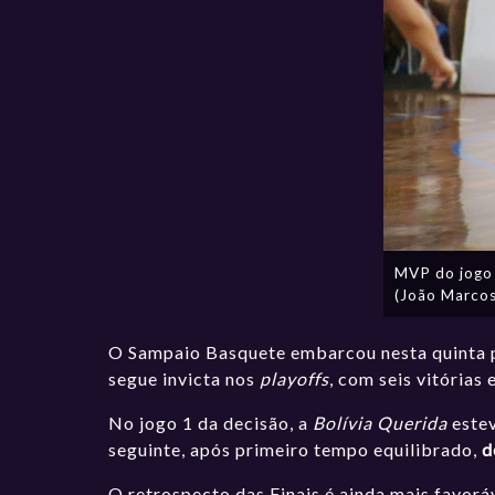
MVP do jogo 
(João Marco
O Sampaio Basquete embarcou nesta quinta p
segue invicta nos
playoffs
, com seis vitórias
No jogo 1 da decisão, a
Bolívia Querida
este
seguinte, após primeiro tempo equilibrado,
d
O retrospecto das Finais é ainda mais favor