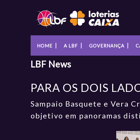
HOME
A LBF
GOVERNANÇA
C
LBF
News
PARA OS DOIS LAD
Sampaio Basquete e Vera Cr
objetivo em panoramas dist