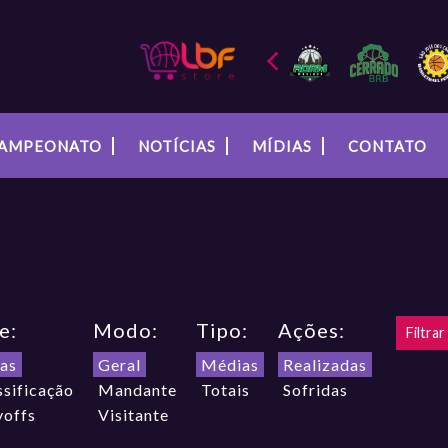
AMPEONATO
NOTÍCIAS
MÍDIAS
CONTATO
e:
Modo:
Tipo:
Ações:
as
Geral
Médias
Realizadas
ssificação
Mandante
Totais
Sofridas
yoffs
Visitante