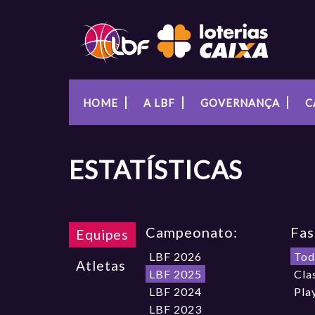
HOME
A LBF
GOVERNANÇA
C
ESTATÍSTICAS
Campeonato:
Fas
Equipes
LBF 2026
Tod
Atletas
LBF 2025
Cla
LBF 2024
Pla
LBF 2023