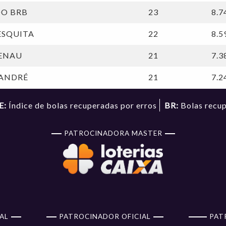
O BRB
23
8.7
ESQUITA
22
8.5
ENAU
21
7.3
 ANDRÉ
21
7.2
E:
Índice de bolas recuperadas por erros
BR:
Bolas recu
PATROCINADORA MASTER
AL
PATROCINADOR OFICIAL
PAT