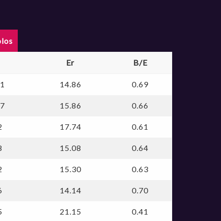
los
Er
B/E
31
14.86
0.69
07
15.86
0.66
2
17.74
0.61
8
15.08
0.64
2
15.30
0.63
6
14.14
0.70
5
21.15
0.41