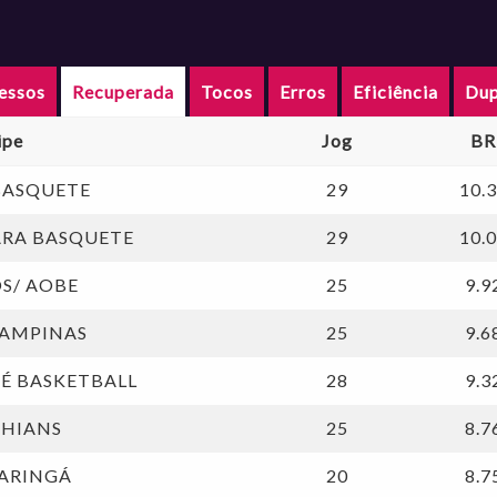
essos
Recuperada
Tocos
Erros
Eficiência
Dup
ipe
Jog
BR
BASQUETE
29
10.
ARA BASQUETE
29
10.
S/ AOBE
25
9.9
CAMPINAS
25
9.6
É BASKETBALL
28
9.3
THIANS
25
8.7
ARINGÁ
20
8.7