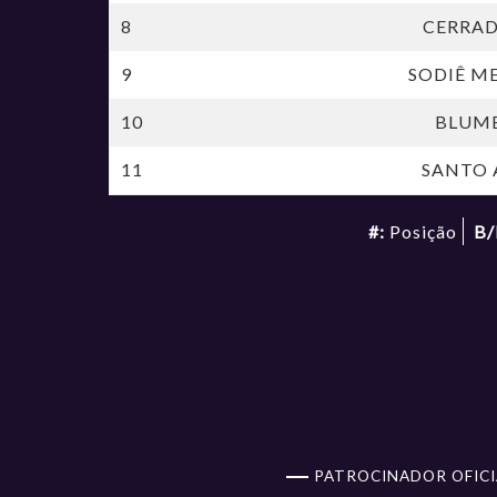
Jogo Das Estrelas 2016 - Jogo Das Estrelas
8
CERRAD
Jogo Das Estrelas 2019
9
SODIÊ M
10
BLUM
11
SANTO
#:
Posição
B/
PATROCINADOR OFICI