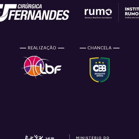
REALIZAÇÃO
CHANCELA