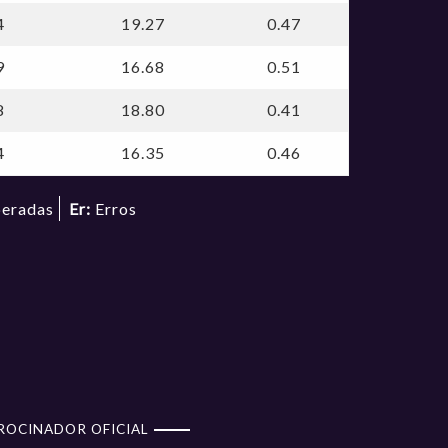
4
19.27
0.47
9
16.68
0.51
8
18.80
0.41
4
16.35
0.46
peradas
Er:
Erros
ROCINADOR OFICIAL