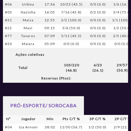
#06
Urbina
17:36
10/23 (43.5)
0/0 (0.0)
1/6 (16.7
#03
Nazinha
16:05
7/16 (43.8)
0/2 (0.0)
3/4 (75.0
#31
Maisa
12:55
2/2 (100.0)
0/0 (0.0)
1/1 (100.0
#22
Mavi
09:15
3/6 (50.0)
0/0 (0.0)
1/2 (50.0
#77
Tavares
07:09
5/11 (45.5)
0/0 (0.0)
2/5 (40.0
#20
Maiara
05:09
0/0 (0.0)
0/0 (0.0)
0/0 (0.0)
Ações coletivas
103/220
6/23
29/57
Total
(46.8)
(26.1)
(50.9)
Reservas (Ptos):
PRÓ-ESPORTE/ SOROCABA
Nº
Jogador
Min
Pts C/T %
3P C/T %
2P C/T %
#04
Iza Arnoni
38:02
11/30 (36.7)
1/2 (50.0)
2/9 (22.2