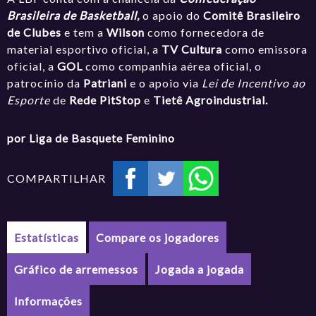
Brasileira de Basketball,
o apoio do
Comitê Brasileiro
de Clubes
e tem a
Wilson
como fornecedora de
material esportivo oficial, a
TV Cultura
como emissora
oficial, a
GOL
como companhia aérea oficial, o
patrocínio da
Patriani
e o apoio via
Lei de Incentivo ao
Esporte
de
Rede PitStop
e
Tietê Agroindustrial.
por Liga de Basquete Feminino
COMPARTILHAR
Estatísticas
Compare os jogadores
Gráfico de arremessos
Jogada a jogada
Informações