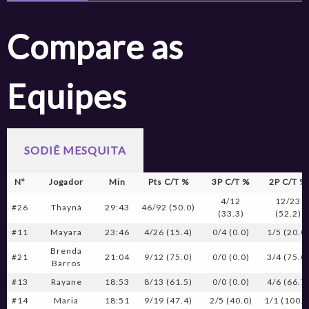
Compare as
Equipes
SODIÊ MESQUITA
Nº
Jogador
Min
Pts C/T %
3P C/T %
2P C/T %
4/12
12/23
#26
Thayná
29:43
46/92 (50.0)
(33.3)
(52.2)
#11
Mayara
23:46
4/26 (15.4)
0/4 (0.0)
1/5 (20.0
Brenda
#21
21:04
9/12 (75.0)
0/0 (0.0)
3/4 (75.0
Barros
#13
Rayane
18:53
8/13 (61.5)
0/0 (0.0)
4/6 (66.7
#14
Maria
18:51
9/19 (47.4)
2/5 (40.0)
1/1 (100.0