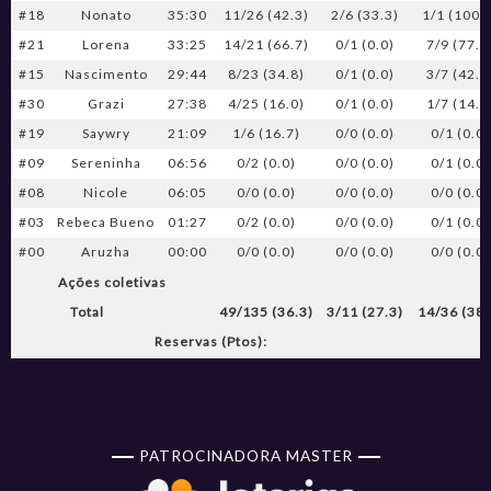
#18
Nonato
35:30
11/26 (42.3)
2/6 (33.3)
1/1 (100.
#21
Lorena
33:25
14/21 (66.7)
0/1 (0.0)
7/9 (77.8
#15
Nascimento
29:44
8/23 (34.8)
0/1 (0.0)
3/7 (42.9
#30
Grazi
27:38
4/25 (16.0)
0/1 (0.0)
1/7 (14.3
#19
Saywry
21:09
1/6 (16.7)
0/0 (0.0)
0/1 (0.0)
#09
Sereninha
06:56
0/2 (0.0)
0/0 (0.0)
0/1 (0.0)
#08
Nicole
06:05
0/0 (0.0)
0/0 (0.0)
0/0 (0.0)
#03
Rebeca Bueno
01:27
0/2 (0.0)
0/0 (0.0)
0/1 (0.0)
#00
Aruzha
00:00
0/0 (0.0)
0/0 (0.0)
0/0 (0.0)
Ações coletivas
Total
49/135 (36.3)
3/11 (27.3)
14/36 (38.
Reservas (Ptos):
PATROCINADORA MASTER