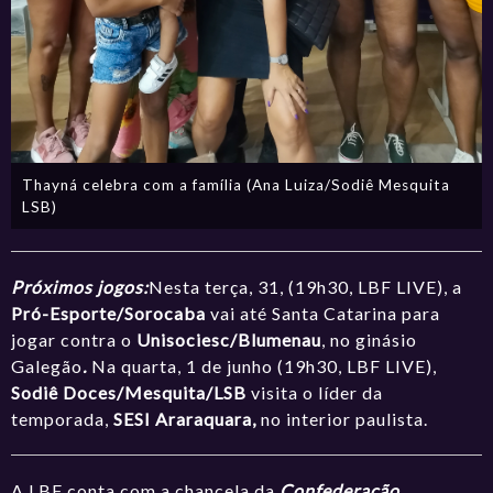
Thayná celebra com a família (Ana Luiza/Sodiê Mesquita
LSB)
Próximos jogos:
Nesta terça, 31, (19h30, LBF LIVE), a
Pró-Esporte/Sorocaba
vai até Santa Catarina para
jogar contra o
Unisociesc/Blumenau
, no ginásio
Galegão
.
Na quarta, 1 de junho (19h30, LBF LIVE),
Sodiê Doces/Mesquita/LSB
visita o líder da
temporada,
SESI Araraquara,
no interior paulista.
A LBF conta com a chancela da
Confederação