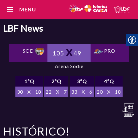
MENU
LBF
News
SOD
PRO
105
49
Arena Sodiê
1ºQ
2ºQ
3ºQ
4ºQ
30
X
18
22
X
7
33
X
6
20
X
18
HISTÓRICO!