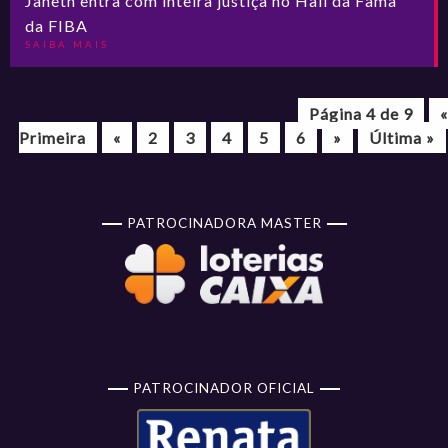
Janeth entra com inteira justiça no Hall da Fama
da FIBA
SAIBA MAIS
Página 4 de 9
«
Primeira
«
2
3
4
5
6
»
Última »
PATROCINADORA MASTER
PATROCINADOR OFICIAL