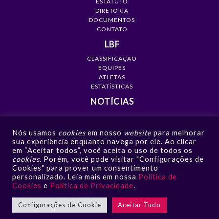
ESTATUTO
DIRETORIA
DOCUMENTOS
CONTATO
LBF
CLASSIFICAÇÃO
EQUIPES
ATLETAS
ESTATÍSTICAS
NOTÍCIAS
MÍDIA
Nós usamos
cookies
em nosso
website
para melhorar
GALERIAS
sua experiência enquanto navega por ele. Ao clicar
VÍDEOS
em “Aceitar todos”, você aceita o uso de todos os
NOTÍCIAS
cookies
. Porém, você pode visitar "Configurações de
Cookies" para prover um consentimento
CONTATO
personalizado. Leia mais em nossa
Política de
Cookies
e
Política de Privacidade
.
Configurações de Cookie
Aceitar Tudo
LBF - Liga de Basquete Feminino © 2026 | Todos os direitos