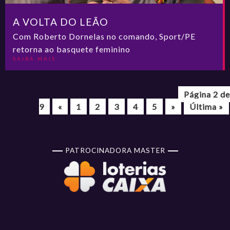
A VOLTA DO LEÃO
Com Roberto Dornelas no comando, Sport/PE
retorna ao basquete feminino
SAIBA MAIS
Página 2 de
9
«
1
2
3
4
5
»
Última »
PATROCINADORA MASTER