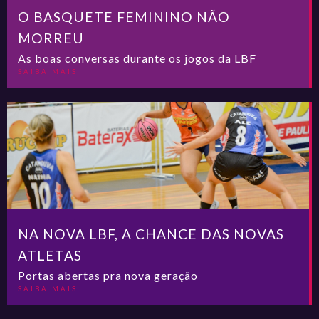
O BASQUETE FEMININO NÃO
MORREU
As boas conversas durante os jogos da LBF
SAIBA MAIS
NA NOVA LBF, A CHANCE DAS NOVAS
ATLETAS
Portas abertas pra nova geração
SAIBA MAIS