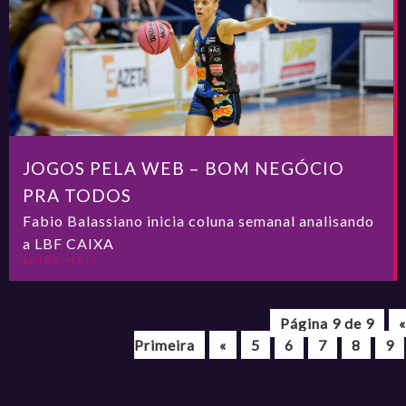
JOGOS PELA WEB – BOM NEGÓCIO
PRA TODOS
Fabio Balassiano inicia coluna semanal analisando
a LBF CAIXA
SAIBA MAIS
Página 9 de 9
«
Primeira
«
5
6
7
8
9