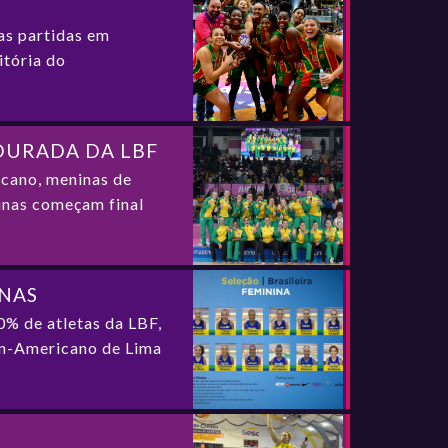
as partidas em
itória do
DOURADA DA LBF
cano, meninas de
nas começam final
INAS
0% de atletas da LBF,
Pan-Americano de Lima