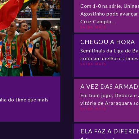
Com 1-0 na série, Unin
Agostinho pode avançar 
Cruz Campin...
SAIBA MAIS
CHEGOU A HORA
Semifinais da Liga de B
colocam melhores times 
SAIBA MAIS
A VEZ DAS ARMA
Em bom jogo, Débora e 
nha do time que mais
vitória de Araraquara s
SAIBA MAIS
ELA FAZ A DIFER