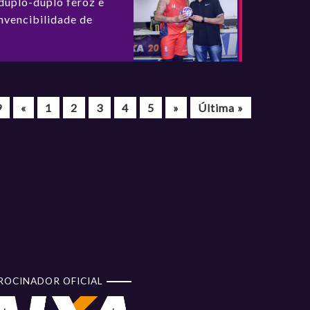
duplo-duplo feroz e
invencibilidade de
9
«
1
2
3
4
5
»
Última »
ROCINADOR OFICIAL