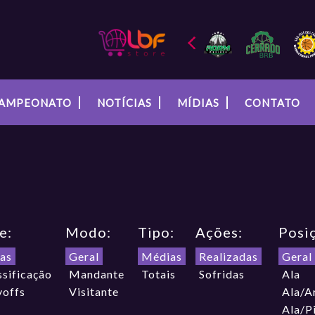
AMPEONATO
NOTÍCIAS
MÍDIAS
CONTATO
e:
Modo:
Tipo:
Ações:
Posi
as
Geral
Médias
Realizadas
Geral
ssificação
Mandante
Totais
Sofridas
Ala
yoffs
Visitante
Ala/A
Ala/P