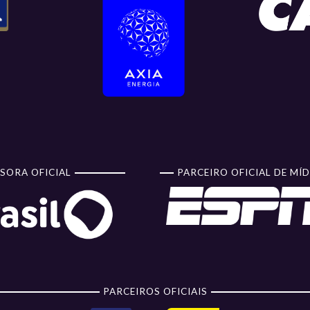
SORA OFICIAL
PARCEIRO OFICIAL DE MÍD
PARCEIROS OFICIAIS