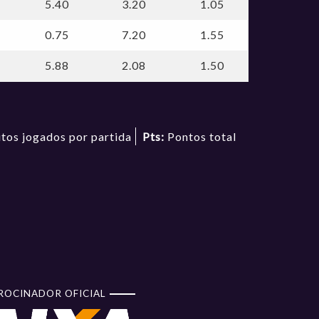
5.40
3.20
1.05
0.75
7.20
1.55
5.88
2.08
1.50
tos jogados por partida
Pts:
Pontos total
ROCINADOR OFICIAL