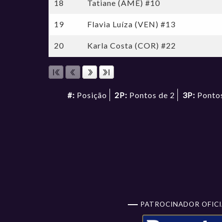
18
Tatiane (AME) #10
19
Flavia Luíza (VEN) #13
20
Karla Costa (COR) #22
#:
Posição
2P:
Pontos de 2
3P:
Pontos
PATROCINADOR OFICI