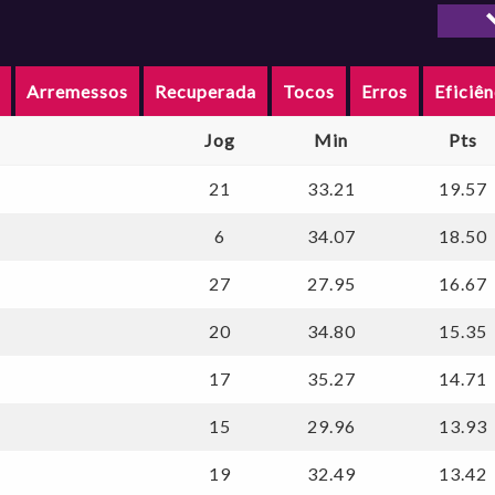
Arma
Pivô
s
Arremessos
Recuperada
Tocos
Erros
Eficiên
Jog
Min
Pts
21
33.21
19.57
6
34.07
18.50
27
27.95
16.67
20
34.80
15.35
17
35.27
14.71
15
29.96
13.93
19
32.49
13.42