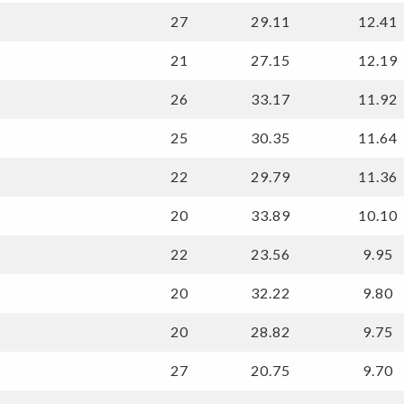
27
29.11
12.41
21
27.15
12.19
26
33.17
11.92
25
30.35
11.64
22
29.79
11.36
20
33.89
10.10
22
23.56
9.95
20
32.22
9.80
20
28.82
9.75
27
20.75
9.70