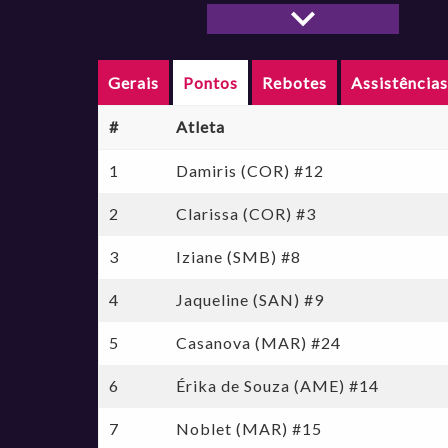
LBF 2022
LBF 2021
LBF 2020
Gerais
Pontos
Rebotes
Assistência
LBF 2019
LBF 2018
#
Atleta
LBF 2015/2016
LBF 2014/2015
1
Damiris (COR) #12
LBF 2013/2014
2
Clarissa (COR) #3
LBF 2012/2013
LBF 2011/2012
3
Iziane (SMB) #8
LBF 2010/2011
LBF 2016/2017
4
Jaqueline (SAN) #9
Jogo Das Estrelas LBF 2026
Jogo Das Estrelas Jogo das Estrelas LBF CAIXA 2024
5
Casanova (MAR) #24
Jogo Das Estrelas Jogo das Estrelas LBF CAIXA 2023
6
Érika de Souza (AME) #14
Jogo Das Estrelas Jogo das Estrelas LBF 2022
Jogo Das Estrelas 2018
7
Noblet (MAR) #15
Jogo Das Estrelas 2017