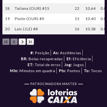
18
Tatiana (OUR) #15
22
10.64
0.0
19
Plutin (OUR) #0
15
10.40
0.0
20
Laís (JLE) #8
16
10.38
0.0
#:
Posição
As:
Assitências
BR:
Bolas recuperadas
Ef:
Eficiência
ET:
Total de erros
Jog:
Jogos
Min:
Minutos em quadra
Pts:
Pontos
To:
Tocos
PATROCINADORA MASTER