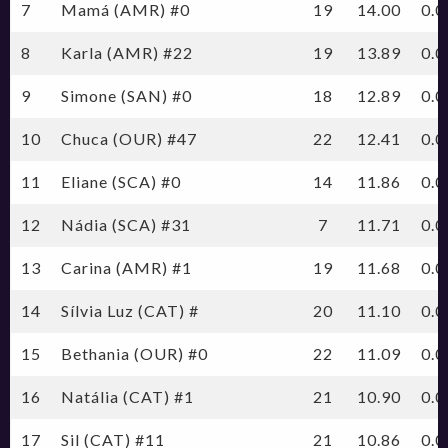
7
Mamá (AMR) #0
19
14.00
0.0
8
Karla (AMR) #22
19
13.89
0.0
9
Simone (SAN) #0
18
12.89
0.0
10
Chuca (OUR) #47
22
12.41
0.0
11
Eliane (SCA) #0
14
11.86
0.0
12
Nádia (SCA) #31
7
11.71
0.0
13
Carina (AMR) #1
19
11.68
0.0
14
Sílvia Luz (CAT) #
20
11.10
0.0
15
Bethania (OUR) #0
22
11.09
0.0
16
Natália (CAT) #1
21
10.90
0.0
17
Sil (CAT) #11
21
10.86
0.0