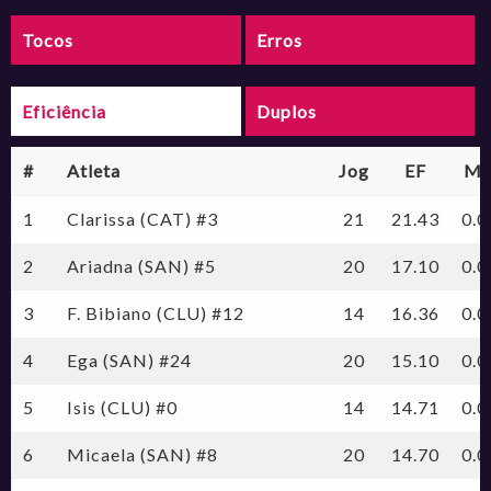
Tocos
Erros
Eficiência
Duplos
#
Atleta
Jog
EF
Mi
1
Clarissa (CAT) #3
21
21.43
0.0
2
Ariadna (SAN) #5
20
17.10
0.0
3
F. Bibiano (CLU) #12
14
16.36
0.0
4
Ega (SAN) #24
20
15.10
0.0
5
Isis (CLU) #0
14
14.71
0.0
6
Micaela (SAN) #8
20
14.70
0.0