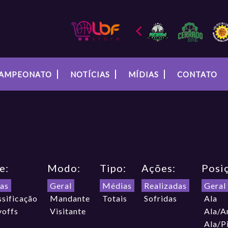
AMPEONATO
NOTÍCIAS
MÍDIAS
CONTATO
e:
Modo:
Tipo:
Ações:
Posi
as
Geral
Médias
Realizadas
Geral
ssificação
Mandante
Totais
Sofridas
Ala
yoffs
Visitante
Ala/A
Ala/P