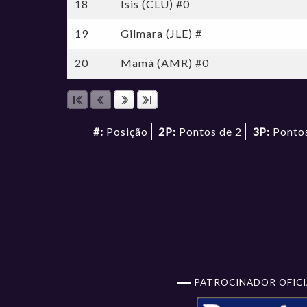
18
Isis (CLU) #0
19
Gilmara (JLE) #
20
Mamá (AMR) #0
#:
Posição
2P:
Pontos de 2
3P:
Pontos
PATROCINADOR OFICI