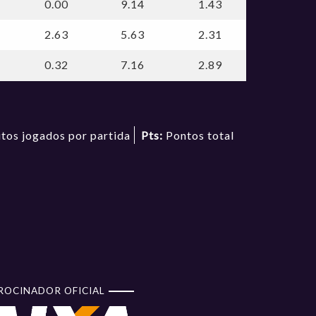
0.00
9.14
1.43
2.63
5.63
2.31
0.32
7.16
2.89
tos jogados por partida
Pts:
Pontos total
ROCINADOR OFICIAL