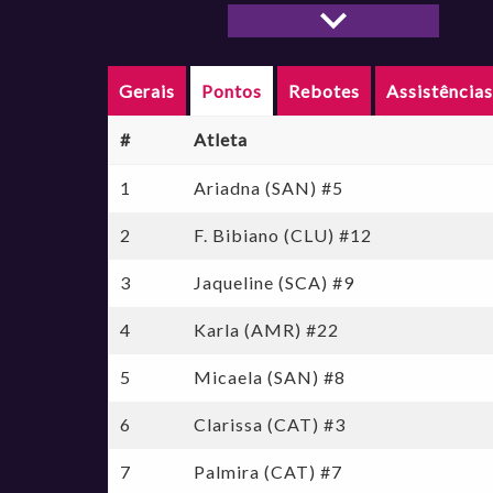
LBF 2022
LBF 2021
LBF 2020
Gerais
Pontos
Rebotes
Assistência
LBF 2019
LBF 2018
#
Atleta
LBF 2015/2016
LBF 2014/2015
1
Ariadna (SAN) #5
LBF 2013/2014
2
F. Bibiano (CLU) #12
LBF 2012/2013
LBF 2011/2012
3
Jaqueline (SCA) #9
LBF 2010/2011
LBF 2016/2017
4
Karla (AMR) #22
Jogo Das Estrelas LBF 2026
Jogo Das Estrelas Jogo das Estrelas LBF CAIXA 2024
5
Micaela (SAN) #8
Jogo Das Estrelas Jogo das Estrelas LBF CAIXA 2023
6
Clarissa (CAT) #3
Jogo Das Estrelas Jogo das Estrelas LBF 2022
Jogo Das Estrelas 2018
7
Palmira (CAT) #7
Jogo Das Estrelas 2017