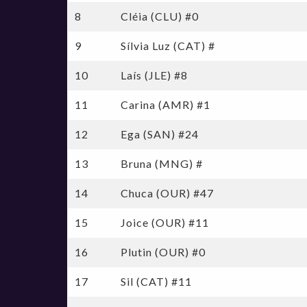
Jogo Das Estrelas 2016 - Jogo Das Estrelas
8
Cléia (CLU) #0
Jogo Das Estrelas 2019
9
Sílvia Luz (CAT) #
10
Laís (JLE) #8
11
Carina (AMR) #1
12
Ega (SAN) #24
13
Bruna (MNG) #
14
Chuca (OUR) #47
15
Joice (OUR) #11
16
Plutin (OUR) #0
17
Sil (CAT) #11