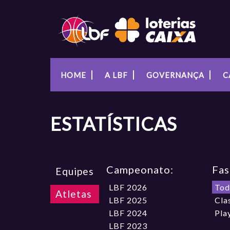
HOME
A LBF
GOVERNANÇA
C
ESTATÍSTICAS
Campeonato:
Fas
Equipes
LBF 2026
Tod
Atletas
LBF 2025
Cla
LBF 2024
Pla
LBF 2023