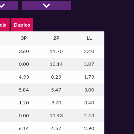
dor
OURINHOS/ AOBE
SANTO ANDRÉ
São Caetano
cia
Duplos
3P
2P
LL
3.60
11.70
2.40
0.00
10.14
5.07
4.93
8.29
1.79
5.84
5.47
3.00
1.20
9.70
3.40
0.00
11.43
2.43
6.14
4.57
2.90