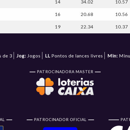
14
34.02
10.57
16
20.68
10.56
19
22.34
10.37
 de 3
Jog:
Jogos
LL
Pontos de lances livres
Min:
Minu
PATROCINADORA MASTER
AL
PATROCINADOR OFICIAL
PAT