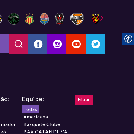
ção:
Equipe:
Todas
Americana
rmador
Basquete Clube
ivô
BAX CATANDUVA