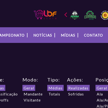
AMPEONATO
NOTÍCIAS
MÍDIAS
CONTATO
e:
Modo:
Tipo:
Ações:
Posi
as
Geral
Médias
Realizadas
Geral
ssificação
Mandante
Totais
Sofridas
Ala
yoffs
Visitante
Ala/A
Ala/P