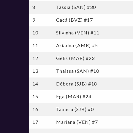
Jogo Das Estrelas 2016 - Jogo Das Estrelas
8
Tassia (SAN) #30
Jogo Das Estrelas 2019
9
Cacá (BVZ) #17
10
Silvinha (VEN) #11
11
Ariadna (AMR) #5
12
Gelis (MAR) #23
13
Thaissa (SAN) #10
14
Débora (SJB) #18
15
Ega (MAR) #24
16
Tamera (SJB) #0
17
Mariana (VEN) #7