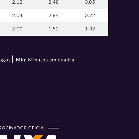
2.12
2.48
0.85
2.04
2.84
0.72
2.00
1.52
1.32
ogos
Min:
Minutos em quadra
ROCINADOR OFICIAL