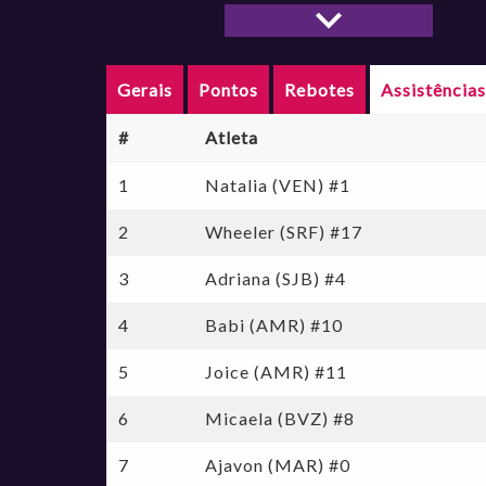
LBF 2022
LBF 2021
LBF 2020
Gerais
Pontos
Rebotes
Assistência
LBF 2019
LBF 2018
#
Atleta
LBF 2015/2016
LBF 2014/2015
1
Natalia (VEN) #1
LBF 2013/2014
2
Wheeler (SRF) #17
LBF 2012/2013
LBF 2011/2012
3
Adriana (SJB) #4
LBF 2010/2011
LBF 2016/2017
4
Babi (AMR) #10
Jogo Das Estrelas LBF 2026
Jogo Das Estrelas Jogo das Estrelas LBF CAIXA 2024
5
Joice (AMR) #11
Jogo Das Estrelas Jogo das Estrelas LBF CAIXA 2023
6
Micaela (BVZ) #8
Jogo Das Estrelas Jogo das Estrelas LBF 2022
Jogo Das Estrelas 2018
7
Ajavon (MAR) #0
Jogo Das Estrelas 2017