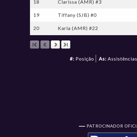
18
Clarissa (AMR) #3
19
Tiffany (SJB) #0
20
Karla (AMR) #22
#:
Posição
As:
Assistência
PATROCINADOR OFICI