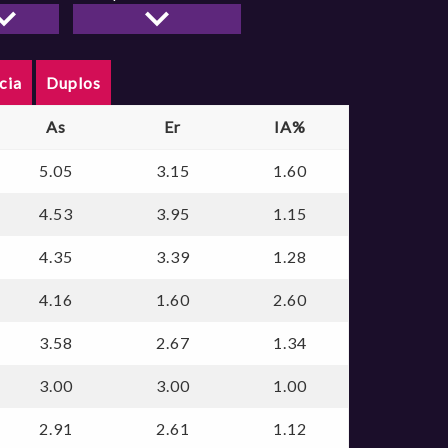
dor
Jaraguá
Maranhão
PONTZ SÃO JOSÉ
cia
Duplos
PRESIDENTE VENC
SANTO ANDRÉ
As
Er
IA%
SPORT/ UNINASSA
5.05
3.15
1.60
4.53
3.95
1.15
4.35
3.39
1.28
4.16
1.60
2.60
3.58
2.67
1.34
3.00
3.00
1.00
2.91
2.61
1.12