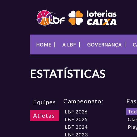
HOME
A LBF
GOVERNANÇA
C
ESTATÍSTICAS
Campeonato:
Fas
Equipes
LBF 2026
Tod
Atletas
LBF 2025
Cla
LBF 2024
Pla
LBF 2023