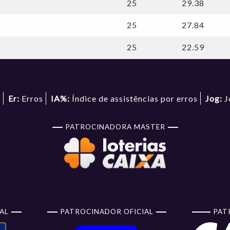
25
29.38
25
27.84
25
22.59
s
Er:
Erros
IA%:
Índice de assistências por erros
Jog:
J
PATROCINADORA MASTER
AL
PATROCINADOR OFICIAL
PAT