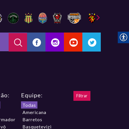
ção:
Equipe:
Todas
Americana
rmador
Barretos
ivô
Basquetevizi