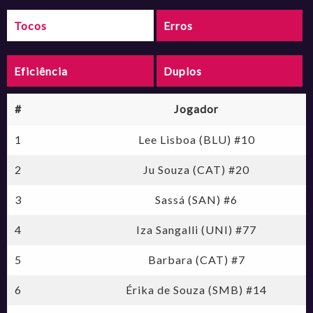
Tocos
Erros
Eficiência
Duplos
#
Jogador
1
Lee Lisboa (BLU) #10
2
Ju Souza (CAT) #20
3
Sassá (SAN) #6
4
Iza Sangalli (UNI) #77
5
Barbara (CAT) #7
6
Érika de Souza (SMB) #14