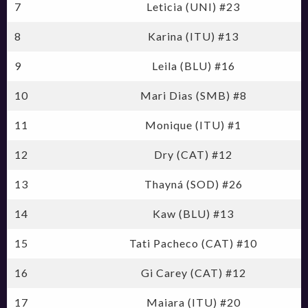
7
Leticia (UNI) #23
8
Karina (ITU) #13
9
Leila (BLU) #16
10
Mari Dias (SMB) #8
11
Monique (ITU) #1
12
Dry (CAT) #12
13
Thayná (SOD) #26
14
Kaw (BLU) #13
15
Tati Pacheco (CAT) #10
16
Gi Carey (CAT) #12
17
Maiara (ITU) #20