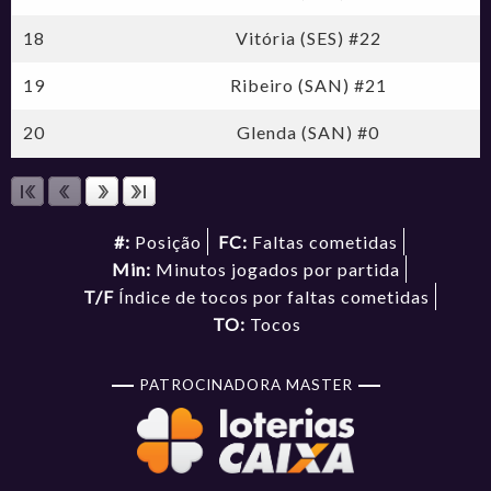
18
Vitória (SES) #22
19
Ribeiro (SAN) #21
20
Glenda (SAN) #0
#:
Posição
FC:
Faltas cometidas
Min:
Minutos jogados por partida
T/F
Índice de tocos por faltas cometidas
TO:
Tocos
PATROCINADORA MASTER