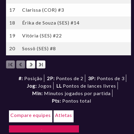
17
Clarissa (COR) #3
18
Érika de Souza (SES) #14
19
Vitória (SES) #22
20
Sossô (SES) #8
#:
Posição
2P:
Pontos de 2
3P:
Pontos de 3
Jog:
Jogos
LL
Pontos de lances livres
Min:
Minutos jogados por partida
Pts:
Pontos total
Compare equipes
Atletas