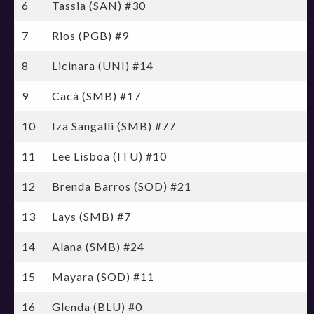
6
Tassia (SAN) #30
7
Rios (PGB) #9
8
Licinara (UNI) #14
9
Cacá (SMB) #17
10
Iza Sangalli (SMB) #77
11
Lee Lisboa (ITU) #10
12
Brenda Barros (SOD) #21
13
Lays (SMB) #7
14
Alana (SMB) #24
15
Mayara (SOD) #11
16
Glenda (BLU) #0