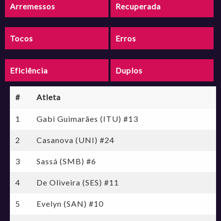
Arremessos
Recuperada
Tocos
Erros
Eficiência
Duplos
#
Atleta
1
Gabi Guimarães (ITU) #13
2
Casanova (UNI) #24
3
Sassá (SMB) #6
4
De Oliveira (SES) #11
5
Evelyn (SAN) #10