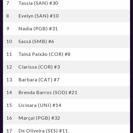
7
Tassia (SAN) #30
8
Evelyn (SAN) #10
9
Nadia (PGB) #31
10
Sassá (SMB) #6
11
Tainá Paixão (COR) #8
12
Clarissa (COR) #3
13
Barbara (CAT) #7
14
Brenda Barros (SOD) #21
15
Licinara (UNI) #14
16
Marçal (PGB) #32
17
De Oliveira (SES) #11