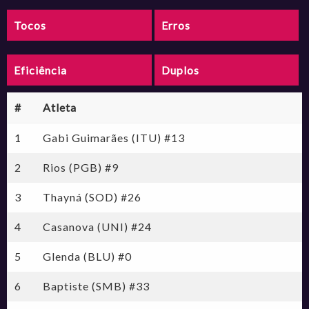
Tocos
Erros
Eficiência
Duplos
#
Atleta
1
Gabi Guimarães (ITU) #13
2
Rios (PGB) #9
3
Thayná (SOD) #26
4
Casanova (UNI) #24
5
Glenda (BLU) #0
6
Baptiste (SMB) #33