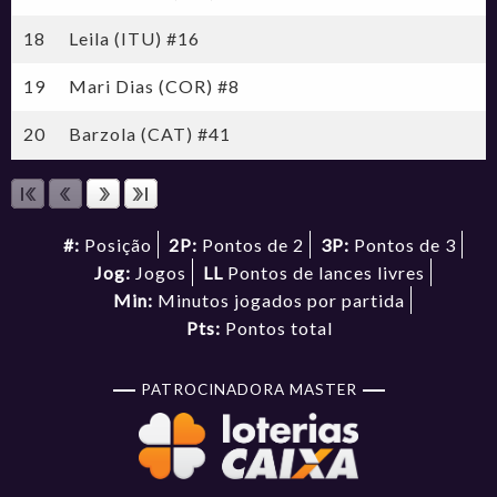
18
Leila (ITU) #16
19
Mari Dias (COR) #8
20
Barzola (CAT) #41
#:
Posição
2P:
Pontos de 2
3P:
Pontos de 3
Jog:
Jogos
LL
Pontos de lances livres
Min:
Minutos jogados por partida
Pts:
Pontos total
PATROCINADORA MASTER