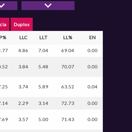
dor
CORINTHIANS
OURINHOS/ AOBE
PONTZ SÃO JOSÉ
cia
Duplos
SAMPAIO BASQUET
SANTO ANDRÉ
P%
LLC
LLT
LL%
EN
SESI ARARAQUARA
SODIÊ MESQUITA
2.77
4.86
7.04
69.04
0.00
UNIMED CAMPINAS
0.52
3.84
5.48
70.07
0.00
7.25
3.74
5.89
63.52
0.04
7.14
2.29
3.14
72.73
0.00
7.69
3.57
5.00
71.43
0.00