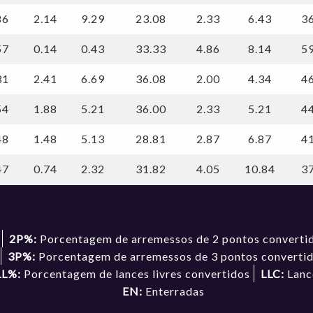
86
2.14
9.29
23.08
2.33
6.43
3
57
0.14
0.43
33.33
4.86
8.14
5
31
2.41
6.69
36.08
2.00
4.34
4
54
1.88
5.21
36.00
2.33
5.21
4
48
1.48
5.13
28.81
2.87
6.87
4
47
0.74
2.32
31.82
4.05
10.84
3
2P%:
Porcentagem de arremessos de 2 pontos converti
3P%:
Porcentagem de arremessos de 3 pontos converti
LL%:
Porcentagem de lances livres convertidos
LLC:
Lance
EN:
Enterradas