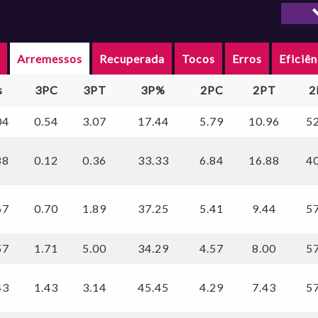
Arma
Pivô
s
Arremessos
Recuperada
Tocos
Erros
Eficiên
s
3PC
3PT
3P%
2PC
2PT
2
04
0.54
3.07
17.44
5.79
10.96
5
88
0.12
0.36
33.33
6.84
16.88
4
67
0.70
1.89
37.25
5.41
9.44
5
57
1.71
5.00
34.29
4.57
8.00
5
43
1.43
3.14
45.45
4.29
7.43
5