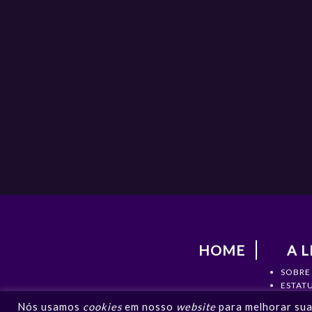
HOME
A L
SOBRE
ESTAT
DIRETO
Nós usamos
cookies
em nosso
website
para melhorar sua 
DOCU