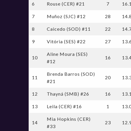
6
Rouse (CER) #21
7
16.
Jogo Das Estrelas 2016 - Jogo Das Estrelas
Jogo Das Estrelas 2019
7
Muñoz (SJC) #12
28
14.
8
Caicedo (SOD) #11
22
14.
9
Vitória (SES) #22
27
13.
Aline Moura (SES)
10
16
13.
#12
Brenda Barros (SOD)
11
20
13.
#21
12
Thayná (SMB) #26
16
13.
13
Leila (CER) #16
1
13.
Mia Hopkins (CER)
14
23
12.
#33