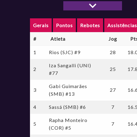
LBF 2022
LBF 2021
LBF 2020
Gerais
Pontos
Rebotes
Assistência
LBF 2019
LBF 2018
#
Atleta
Jog
Pt
LBF 2015/2016
LBF 2014/2015
1
Rios (SJC) #9
28
18.
LBF 2013/2014
Iza Sangalli (UNI)
LBF 2012/2013
2
25
17.
#77
LBF 2011/2012
LBF 2010/2011
Gabi Guimarães
LBF 2016/2017
3
27
16.
(SMB) #13
Jogo Das Estrelas LBF 2026
Jogo Das Estrelas Jogo das Estrelas LBF CAIXA 2024
4
Sassá (SMB) #6
7
16.
Jogo Das Estrelas Jogo das Estrelas LBF CAIXA 2023
Jogo Das Estrelas Jogo das Estrelas LBF 2022
Rapha Monteiro
5
7
16.
Jogo Das Estrelas 2018
(COR) #5
Jogo Das Estrelas 2017