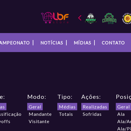
AMPEONATO
NOTÍCIAS
MÍDIAS
CONTATO
e:
Modo:
Tipo:
Ações:
Posi
as
Geral
Médias
Realizadas
Geral
ssificação
Mandante
Totais
Sofridas
Ala
yoffs
Visitante
Ala/A
Ala/P