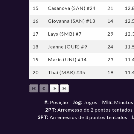
15
Casanova (SAN) #24
21
12.
16
Giovanna (SAN) #13
14
12.
17
Lays (SMB) #7
29
12.
18
Jeanne (OUR) #9
24
11.
19
Marin (UNI) #14
23
11.
20
Thai (MAR) #35
19
11.
#:
Posição
Jog:
Jogos
Min:
Minutos
2PT:
Arremesso de 2 pontos tentados
3PT:
Arremessos de 3 pontos tentados