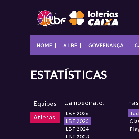
HOME
A LBF
GOVERNANÇA
C
ESTATÍSTICAS
Campeonato:
Fas
Equipes
LBF 2026
Tod
Atletas
LBF 2025
Cla
LBF 2024
Pla
LBF 2023