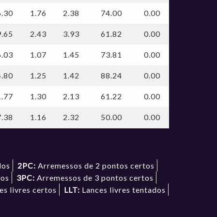
6.30
1.76
2.38
74.00
0.00
9.65
2.43
3.93
61.82
0.00
6.03
1.07
1.45
73.81
0.00
4.80
1.25
1.42
88.24
0.00
1.77
1.30
2.13
61.22
0.00
7.38
1.16
2.32
50.00
0.00
dos
2PC:
Arremessos de 2 pontos certos
dos
3PC:
Arremessos de 3 pontos certos
s livres certos
LLT:
Lances livres tentados