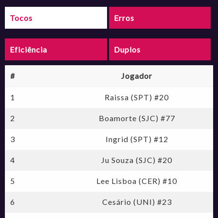
Tocos
Erros
Eficiência
Duplos
#
Jogador
1
Raissa (SPT) #20
2
Boamorte (SJC) #77
3
Ingrid (SPT) #12
4
Ju Souza (SJC) #20
5
Lee Lisboa (CER) #10
6
Cesário (UNI) #23