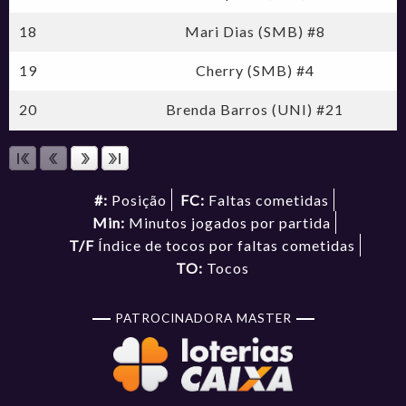
18
Mari Dias (SMB) #8
19
Cherry (SMB) #4
20
Brenda Barros (UNI) #21
#:
Posição
FC:
Faltas cometidas
Min:
Minutos jogados por partida
T/F
Índice de tocos por faltas cometidas
TO:
Tocos
PATROCINADORA MASTER