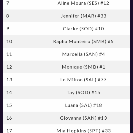
7
Aline Moura (SES) #12
8
Jennifer (MAR) #33
9
Clarke (SOD) #10
10
Rapha Monteiro (SMB) #5
11
Marcella (SAN) #4
12
Monique (SMB) #1
13
Lo Milton (SAL) #77
14
Tay (SOD) #15
15
Luana (SAL) #18
16
Giovanna (SAN) #13
17
Mia Hopkins (SPT) #33